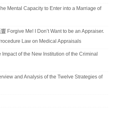
he Mental Capacity to Enter into a Marriage of
影響
Forgive Me! I Don’t Want to be an Appraiser.
l Procedure Law on Medical Appraisals
Impact of the New Institution of the Criminal
view and Analysis of the Twelve Strategies of