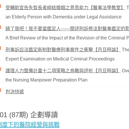
受輔助宣告失智長者締結婚姻之意思能力【醫事法學教室】
T
an Elderly Person with Dementia under Legal Assistance
饒了我吧！我不要當鑑定人——簡評刑訴修法對醫事鑑定的
A Brief Review of the Impact of the Revision of the Crimina
刑事訴訟法鑑定新制對醫療刑事案件之衝擊【月旦時論】
The 
Expert Examination on Medical Criminal Proceedings
護理人力整備計畫十二項策略之鳥瞰與評析【月旦時論】
Over
the Nursing Manpower Preparation Plan
判決快遞
401 (87期) 企劃導讀
制度下的醫院經營與挑戰