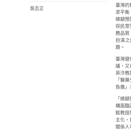
臺灣的
吳志正
求平衡
總額預
保民眾
務品質
扮演之
題。
臺灣健
議，又
英泠教
「醫藥
負擔」
「總額
構面臨
銘教授
主化，
關係人