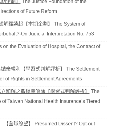
本期企劃】
The Justice Foundation of the
irections of Future Reform
3號解釋談起【本期企劃】
The System of
orbehalt?-On Judicial Interpretation No. 753
 on the Evaluation of Hospital, the Contract of
與拋棄權利【學習式判解評析】
The Settlement
r of Rights in Settlement Agreements
成立和解之撤銷與解除【學習式判解評析】
The
e of Taiwan National Health Insurance’s Tiered
）【全球瞭望】
Presumed Dissent? Opt-out