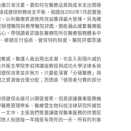
負擔日漸沈重，要如何在醫療品質與成本支出間尋
成健保財務收支平衡，我國自2002年7月起實施
診，以利醫療資源使用效益獲得最大發揮。另為確
規定辦理醫院與教學醫院評鑑，期能藉此維繫醫療服
核心，帶領讀者認識各醫療院所在醫療服務體系中
、總額支付協商、健保特約制度、醫院評鑑等議
剝奪感，醫護人員出現出走潮，也走入街頭示威抗
公共衛生學院李伯璋講座教授與成功大學法律系侯
灣健保改革並非無方，只要能落實「分級醫療」與
間之資源做合理分配；而透過「使用者付費的部分
確保健保永遠可以開張營業，但是卻讓醫事服務機
學醫務管理學系、醫療暨生物科技法律研究所楊哲
」一文中，主張我們需要讓健保醫事服務的供需民
保險人知道每一年錢是有用完的一天，所有的利害