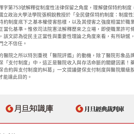
釋字第753號解釋從制度性法律保留之角度，理解健保特約制
國立政治大學法學院張桐銳教授於「全民健保特約制度：制度性
特約制度底下之基本權侵害態樣，以及其侵害之強度相當於職
正當化基準。惟依司法院憲法解釋歷來之立場，即使職業許可
，該文認為從民主正當性與重要性理論之角度來看，有所缺憾
門之不信任。
約醫院之所以特別重視「醫院評鑑」的動機，除了醫院形象品
保「支付制度」中，這正是醫院收入與存活命脈的關鍵因素！
保合約與支付制度的糾葛」一文提議健保支付制度與醫院層級
才能達此目的。