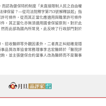
度，而認為健保特約制度「未直接限制人民之自由權
法律保留？—從司法院釋字第753號解釋談起」指
業許可條件，從而其正當化應適用與職業許可條件
條件，其正當化亦無須適用國會保留原則。對於此
，然而此卻為國內所常見，此反映了行政部門對於
牌、招收醫師等外觀因素外，二者真正糾結確是隱
藥事品質改革協會常務理事李志宏醫師於「醫院評
脫鉤，並主張健保合約當事人改為醫師而不是醫事