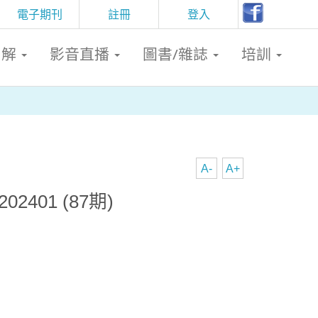
電子期刊
註冊
登入
判解
影音直播
圖書/雜誌
培訓
A-
A+
2401 (87期)