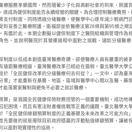
醫療服務享譽國際，然而隨著少子化與高齡社會的到來，照護
，遂成為健保制度能否永續經營的關鍵。為合理控制醫療費用，達
算支付制度，同時透過分級醫療，使醫學中心逐年減少輕病門
受到妥善之醫療照護，衛福部並依醫療法第28條與第95條之
。有鑑於此，本期企劃擬以健保制度下之醫院組織與管理作為
角色，並說明醫院於其營運過程中面對之挑戰，諸如分級醫療
保制度以低成本創造臺灣醫療奇蹟，卻使醫療人員有嚴重的被
有遠距醫療相逼，臺灣醫療改革已經迫在眉梢。臺北醫學大學
授於「全民健保改革的分級醫療何去何從？」一文中，認為臺
分業」才能重新在基層、地區、區域與醫學中心間以及醫、藥
才能落實家醫制與避免不必要之就診醫療。
預算」是我國全民健康保險財務控管的一個重要機制，成功地
囚犯困境，而且有憲法財產權挑戰等正義的議題。臺北醫學大
於「全民健保總額預算制度的正義基礎及未來改革之可能方向
首先要做的就是廢除目前政府穩贏的浮動點值總額預算，讓被
可以面對現實理性的協商。