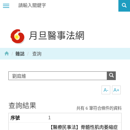
Toggle
navigation
月旦醫事法網
雜誌
查詢
A-
A+
查詢結果
共有 6 筆符合條件的資料
1
【醫療民事法】脊髓性肌肉萎縮症