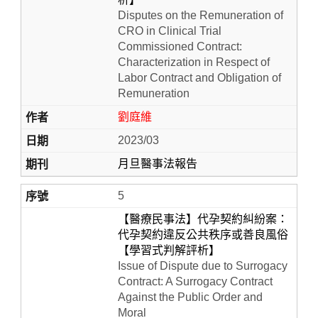
Disputes on the Remuneration of
CRO in Clinical Trial
Commissioned Contract:
Characterization in Respect of
Labor Contract and Obligation of
Remuneration
劉庭維
2023/03
月旦醫事法報告
5
【醫療民事法】代孕契約糾紛案：
代孕契約違反公共秩序或善良風俗
【學習式判解評析】
Issue of Dispute due to Surrogacy
Contract: A Surrogacy Contract
Against the Public Order and
Moral