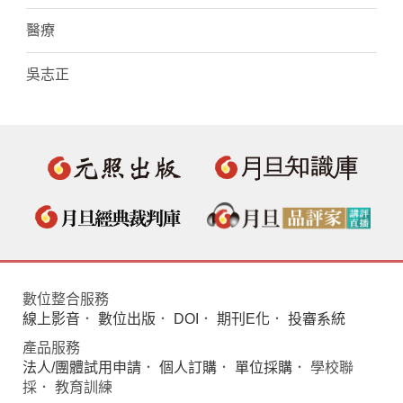
醫療
吳志正
數位整合服務
線上影音
．
數位出版
．
DOI
．
期刊E化
．
投審系統
產品服務
法人/團體試用申請
．
個人訂購
．
單位採購
． 學校聯
採． 教育訓練