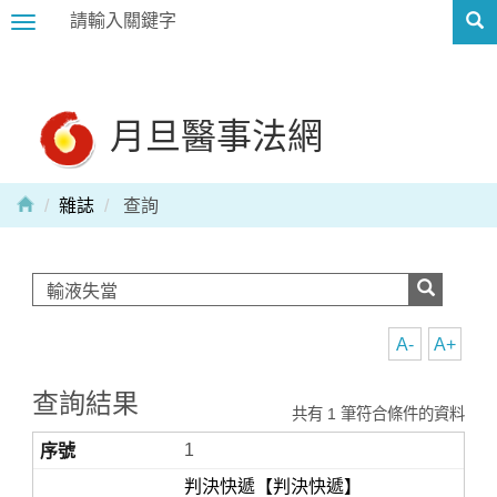
Toggle
navigation
月旦醫事法網
雜誌
查詢
A-
A+
查詢結果
共有 1 筆符合條件的資料
1
判決快遞【判決快遞】