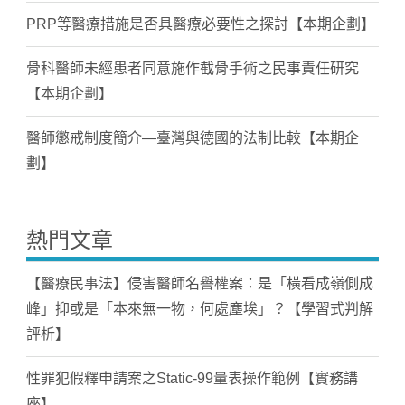
PRP等醫療措施是否具醫療必要性之探討【本期企劃】
骨科醫師未經患者同意施作截骨手術之民事責任研究
【本期企劃】
醫師懲戒制度簡介—臺灣與德國的法制比較【本期企
劃】
熱門文章
【醫療民事法】侵害醫師名譽權案：是「橫看成嶺側成
峰」抑或是「本來無一物，何處塵埃」？【學習式判解
評析】
性罪犯假釋申請案之Static-99量表操作範例【實務講
座】