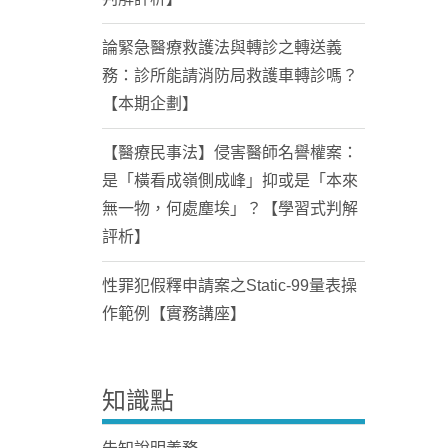
論緊急醫療救護法與轉診之轉送義
務：診所能請消防局救護車轉診嗎？
【本期企劃】
【醫療民事法】侵害醫師名譽權案：
是「橫看成嶺側成峰」抑或是「本來
無一物，何處塵埃」？【學習式判解
評析】
性罪犯假釋申請案之Static-99量表操
作範例【實務講座】
知識點