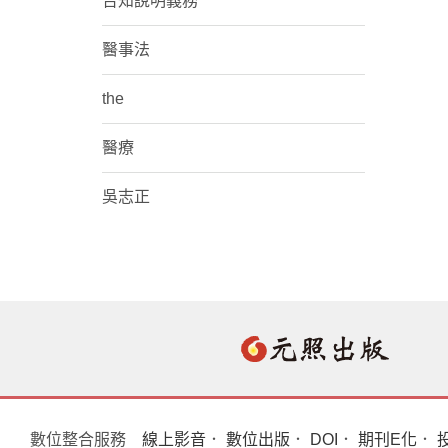
告知說明義務
醫事法
the
醫療
吳志正
數位整合服務
線上影音
．
數位出版
．
DOI
．
期刊E化
．