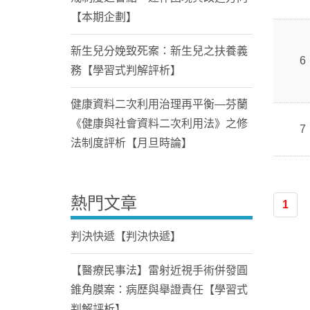
【本期企劃】
新生兒分娩致死案：新生兒之扶養義
6
務【學習式判解評析】
健康資料二次利用治理再平衡—芬蘭
《健康與社會資料二次利用法》之修
7
法制度評析【月旦時論】
熱門文章
1
判決快遞【判決快遞】
【醫療民事法】雷射近視手術併發圓
錐角膜案：病歷與舉證責任【學習式
判解評析】