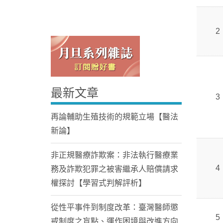
2
最新文章
Home
3
再論輔助生殖技術的規範立場【醫法
新論】
非正規醫療詐欺案：非法執行醫療業
4
務及詐欺犯罪之被害繼承人賠償請求
權探討【學習式判解評析】
從性平事件到制度改革：臺灣醫師懲
5
戒制度之盲點、運作困境與改進方向