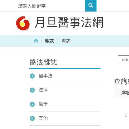
月旦醫事法網
雜誌
查詢
醫法雜誌
醫事法
查詢
法律
序
醫學
1
其他