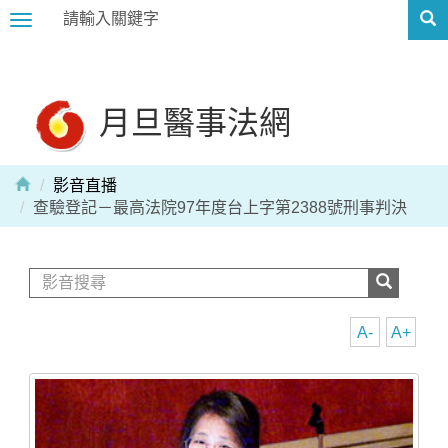
Toggle
navigation
月旦醫事法網
影音直播
查驗登記－最高法院97年度台上字第2388號刑事判決
A-
A+