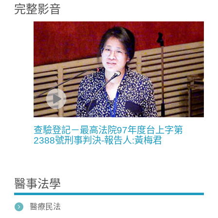
完整影音
查驗登記－最高法院97年度台上字第
2388號刑事判決-報告人:黃梅君
醫事法學
醫療民法