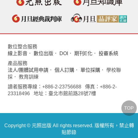
數位整合服務
線上影音
．
數位出版
．
DOI
．
期刊E化
．
投審系統
產品服務
法人/團體試用申請
．
個人訂購
．
單位採購
． 學校聯
採． 教育訓練
讀者服務專線：+886-2-23756688 傳真：+886-2-
23318496 地址：臺北市館前路28號7樓
TOP
Copyright © 元照出版 All rights reserved. 版權所有，禁止轉
貼節錄