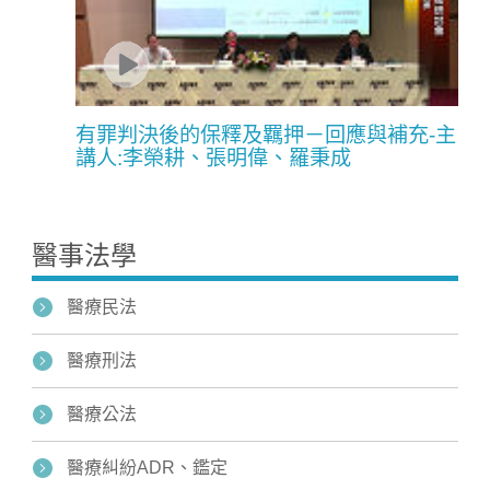
有罪判決後的保釋及羈押－回應與補充-主
講人:李榮耕、張明偉、羅秉成
醫事法學
醫療民法
醫療刑法
醫療公法
醫療糾紛ADR、鑑定