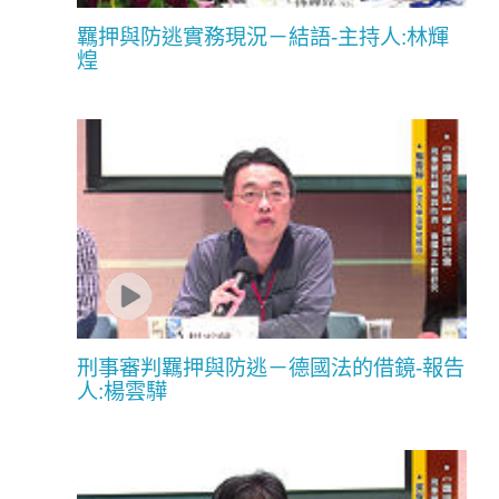
羈押與防逃實務現況－結語-主持人:林輝
煌
刑事審判羈押與防逃－德國法的借鏡-報告
人:楊雲驊