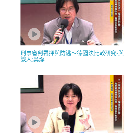
刑事審判羈押與防逃〜德國法比較研究-與
談人:吳燦