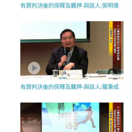
有罪判決後的保釋及羈押-與談人:張明偉
有罪判決後的保釋及羈押-與談人:羅秉成