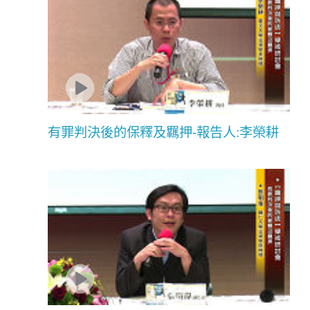
有罪判決後的保釋及羈押-報告人:李榮耕