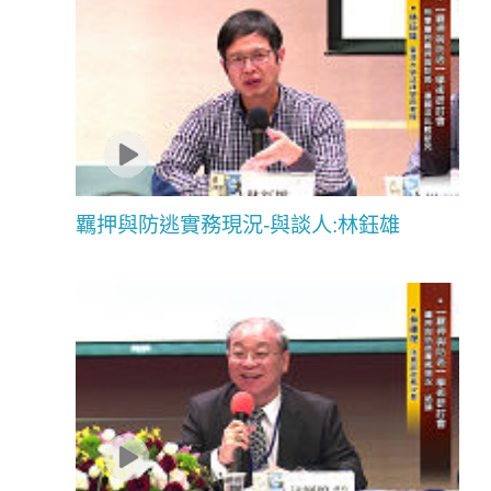
羈押與防逃實務現況-與談人:林鈺雄