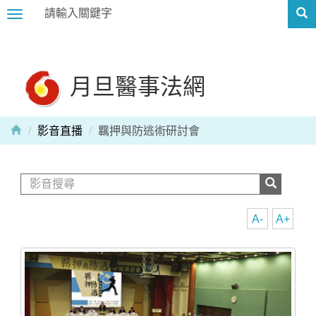
Toggle
navigation
月旦醫事法網
影音直播
羈押與防逃術研討會
A-
A+