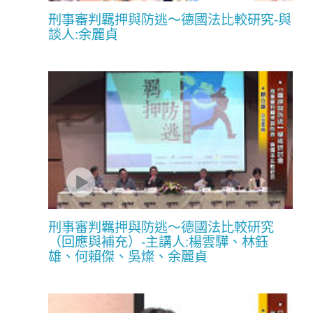
刑事審判羈押與防逃〜德國法比較研究-與
談人:余麗貞
刑事審判羈押與防逃〜德國法比較研究
（回應與補充）-主講人:楊雲驊、林鈺
雄、何賴傑、吳燦、余麗貞