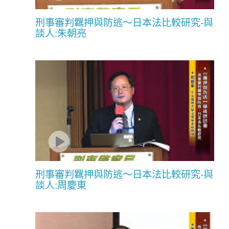
刑事審判羈押與防逃〜日本法比較研究-與
談人:朱朝亮
刑事審判羈押與防逃〜日本法比較研究-與
談人:周慶東