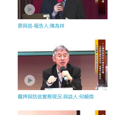
罪與逃-報告人:陳為祥
羈押與防逃實務現況-與談人:何賴傑