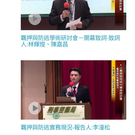
羈押與防逃學術研討會－開幕致詞-致詞
人:林輝煌、陳嘉昌
羈押與防逃實務現況-報告人:李濠松