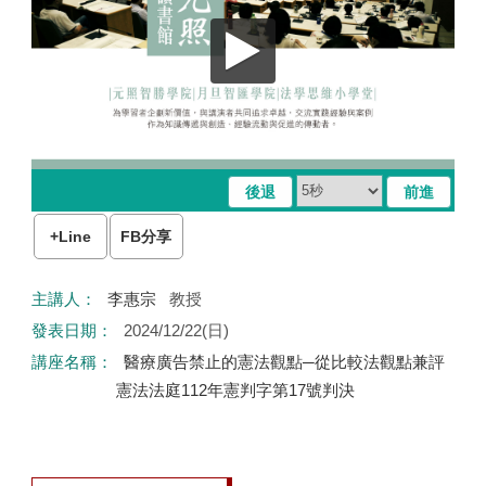
+Line
FB分享
Home
主講人：
李惠宗
教授
發表日期：
2024/12/22(日)
講座名稱：
醫療廣告禁止的憲法觀點─從比較法觀點兼評
憲法法庭112年憲判字第17號判決