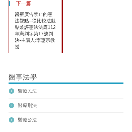
1
下一篇
醫療廣告禁止的憲
法觀點─從比較法觀
點兼評憲法法庭112
年憲判字第17號判
決-主講人:李惠宗教
授
醫事法學
醫療民法
醫療刑法
醫療公法