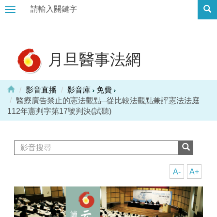
Toggle
navigation
月旦醫事法網
影音直播
影音庫
免費
醫療廣告禁止的憲法觀點─從比較法觀點兼評憲法法庭
112年憲判字第17號判決(試聽)
A-
A+