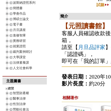
波斯納證照系列
試聽
簡體書
學會作品
簡介
博碩士論文
【元照讀書館】
電子書
月旦講座
客服人員確認收款後（
進修智庫
箱，
實務研習
請至【
月旦品評家
】
就業證照
裁判案例研討
「認證碼」，
大學課堂
即可在「我的訂單」
法律素養課
人文社會科學
發表日期：
2020年1
主題圖書
影片長度：
約20分
總覽
智慧財產權
相關著作
醫事法律
性別法律
勞動社會法