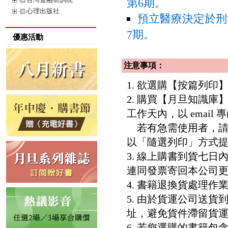
第6期。
心理出版社
預立醫療決定於刑
7期。
優惠活動
注意事項：
1. 欲選購【按篇列
2. 購買【月旦知識
工作天內，以 email
若有急需使用者，請洽客服專
以「隨選列印」方式
3. 線上購書到貨七
連同發票寄回本公司
4. 書籍退換貨處理作業
5. 由於貨運公司送
址，避免貨件滯留貨運
6. 若您選購的書籍