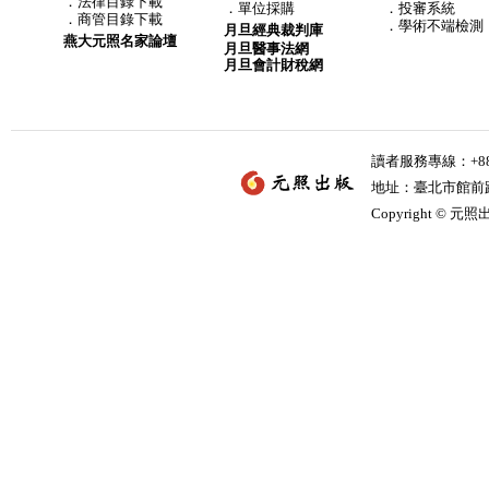
．
法律目錄下載
．
單位採購
．投審系統
．
商管目錄下載
．學術不端檢測
月旦經典裁判庫
燕大元照名家論壇
月旦醫事法網
月旦會計財稅網
讀者服務專線：+886-
地址：臺北市館前路2
Copyright © 元照