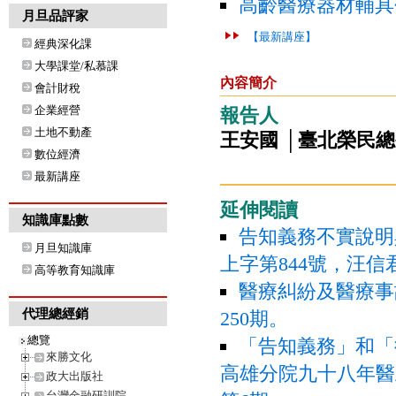
高齡醫療器材輔具
月旦品評家
【最新講座】
經典深化課
大學課堂/私慕課
內容簡介
會計財稅
企業經營
報告人
土地不動產
王安國 │臺北榮民
數位經濟
最新講座
延伸閱讀
知識庫點數
告知義務不實說明
月旦知識庫
上字第844號，汪信
高等教育知識庫
醫療糾紛及醫療事
代理總經銷
250期。
總覽
「告知義務」和「
來勝文化
高雄分院九十八年醫
政大出版社
台灣金融研訓院