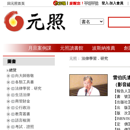
登入‧加入會員
回元照首頁
月旦案例課
元照讀書館
波斯納推薦
創
元照：
法律學習．研究
圖書
總覽
向大師致敬
雷伯氏
各類工具書
（影音
法律學習．研究
【報告人
生活法律
【書 號
商管財金
【出版社
公行政治
【出 版
【版 次
教育叢書
【ISBN/I
語言檢測
【定 價
考試．證照
【特 價