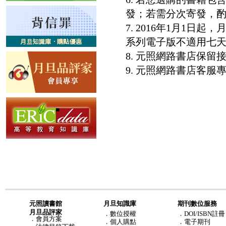
發；若需分次寄發，酌收
7. 2016年1月1
系列電子版不適用七
8. 元照網路書店保
9. 元照網路書店客服專線：8
元照讀書館
月旦知識庫
期刊數位服務
月旦品評家
．
數位授權
．DOI/ISBN註冊
．
會員方案
．
個人購點
．電子期刊