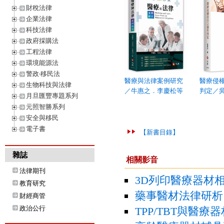
財稅法律
企業法律
科技法律
政府採購法
工程法律
環境能源法
警政‧移民法
醫療與法律案例研究
醫療侵
生物科技與法律
／牛惠之．李慶松等
判定／
月旦匯豐專題系列
元照智勝系列
安全與移民
電子書
【新書目錄】
雜誌
相關影音
法律期刊
3D列印醫療器材相
教育研究
藥事醫材法律研析
財經商管
政治公行
TPP/TBT與醫療