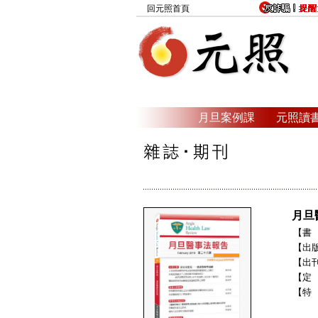
回元照首頁
月旦案例課
元照讀
月旦
【書 
【出
【出刊
【定
【特