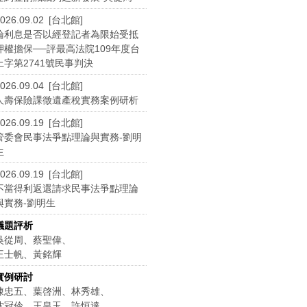
026.09.02 [台北館]
論利息是否以經登記者為限始受抵
押權擔保──評最高法院109年度台
上字第2741號民事判決
026.09.04 [台北館]
人壽保險課徵遺產稅實務案例研析
026.09.19 [台北館]
管委會民事法爭點理論與實務-劉明
生
026.09.19 [台北館]
不當得利返還請求民事法爭點理論
與實務-劉明生
議題評析
吳從周、蔡聖偉、
王士帆、黃銘輝
實例研討
陳忠五、葉啓洲、林秀雄、
沈冠伶、王皇玉、許恒達、