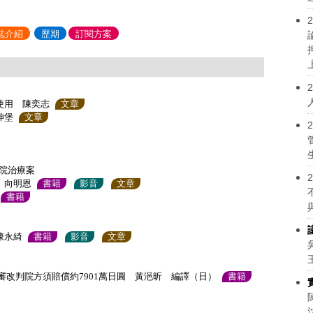
2
誌介紹
歷期
訂閱方案
2
使用 陳奕志
文章
坤堡
文章
2
院治療案
2
 向明恩
書籍
影音
文章
書籍
陳永綺
書籍
影音
文章
二審改判院方須賠償約7901萬日圓 黃浥昕 編譯（日）
書籍