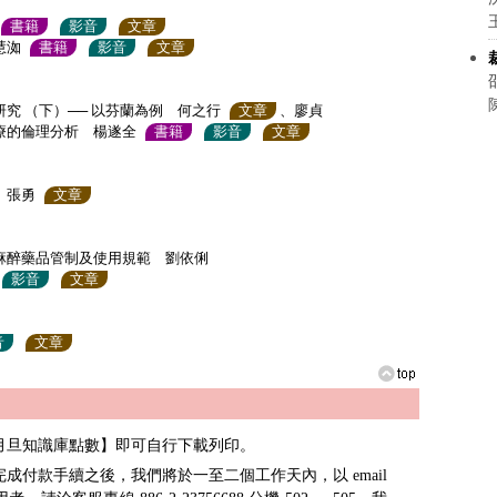
書籍
影音
文章
慧洳
書籍
影音
文章
究 （下）── 以芬蘭為例 何之行
文章
、廖貞
療的倫理分析 楊遂全
書籍
影音
文章
 張勇
文章
於麻醉藥品管制及使用規範 劉依俐
影音
文章
音
文章
月旦知識庫點數】即可自行下載列印。
成付款手續之後，我們將於一至二個工作天內，以 email