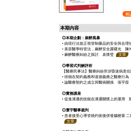
雜
本期內容
◎本期企劃：麻醉風暴
• 由現行法規正視管制藥品的安全與合理
• 美容醫學特管法，麻醉安全露曙光 陳
• 麻醉醫療糾紛之探討 袁懷璧
文章
◎學習式判解評析
【醫療民事法】醫療糾紛所涉昏迷病患住
• 徘徊在契約義務和道德義務之醫療行為
• 論醫療契約之成立與醫病關係 張宇葭
◎實務講座
• 促進溝通的技能在溝通關懷上的運用 
◎寰宇醫事裁判
• 患者接受心導管燒灼術後併發腦梗塞 
文章