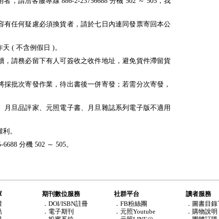
客服專線 886-2-23756688 分機 502 ～ 505，我
容有任何疑慮必須換貨者，請於七日內連同發票寄回本公
 ( 不含例假日 )。
續，請務必留下有人可簽收之收件地址，避免貨件滯留貨
將採批次寄發作業，待出書後一併寄發；若需分次寄發，
點數、月旦品評家、元照電子書、月旦雜誌系列電子版不適用
權利。
688 分機 502 ～ 505。
庫
期刊數位服務
社群平台
讀者服務
權
．DOI/ISBN註冊
．FB粉絲團
．圖書目錄
點
．電子期刊
．元照Youtube
．購物說明