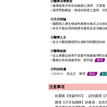
◎醫事法學教室
• 健康檢查亦有告知義務之適用 王聖惠
• 護理勞動權益：積借休制度之濫用 邱
◎月旦時論
• 國際間人體生物資料庫整合模式之比較研
• 終生不能自理的畸嬰安樂死及其消極治
◎醫學人文
• 從古今醫患關係對比淺析預防醫患糾紛
◎醫事綜探
• 從止痛藥品使用不當案件鳥瞰臺灣對
• 醫療詐欺與偽藥管制 劉邦揚
書籍
◎判決快遞
• 2018/11 吳志正 整理
書籍
影
注意事項
欲選購【按篇列印】，請先購買【
購買【月旦知識庫】的會員，在您完