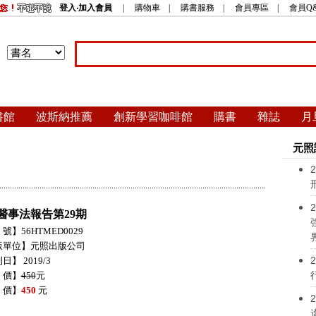
登入‧加入會員
|
購物車
|
購書服務
|
會員專區
|
會員Q
書館
波斯納推薦
創新學習咖啡館
購書
雜誌
月
元照
2
2
醫事法報告第29期
號】56HTMED0029
版單位】元照出版公司
2
日】 2019/3
 價】
450
元
 價】
450
元
2