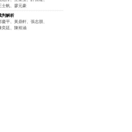
王士帆、廖元豪
裁判解析
邵慶平、黃鼎軒、張志朋、
陳奕廷、陳裕涵