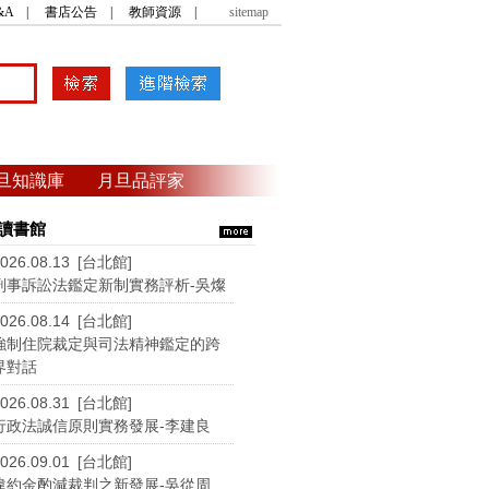
&A
|
書店公告
|
教師資源
|
sitemap
旦知識庫
月旦品評家
讀書館
026.08.13 [台北館]
刑事訴訟法鑑定新制實務評析-吳燦
026.08.14 [台北館]
強制住院裁定與司法精神鑑定的跨
界對話
026.08.31 [台北館]
行政法誠信原則實務發展-李建良
026.09.01 [台北館]
違約金酌減裁判之新發展-吳從周