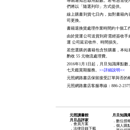
專函通知您啟用點數。若有急需使用者，請洽
們將以「隨選列印」方式提供。
線上購書到貨七日內，如對書籍內
司更換。
書籍退換貨處理作業時間約十個工作天
由於貨運公司送貨到府需經簽收手
運 公司延宕收件、時間損失。
若您選購的書籍包含預購書，本站
酌收 55 元物流處理費。
2016年1月1日起，月旦知識庫
七天鑑賞期服務。
>>詳細說明<<
元照網路書店保留接受訂單與否的
元照網路書店客服專線：886-2-2375-6
元照讀書館
月旦知識
月旦品評家
．
數位授
．
會員方案
．
個人購
．
法律目錄下載