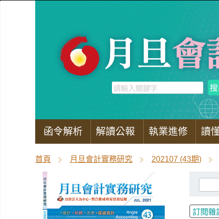
函令解析
解讀公報
執業進修
讀
首頁
月旦會計實務研究
202107 (43期)
訂閱雜