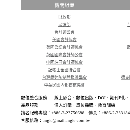
機關組織
財政部
考選部
會計師公會
美國會計協會
美國公認會計師協會
英國國際會計師公會
中國註冊會計師協會
記帳士全國聯合會
台灣舞弊防制與鑑識學會
德克
中華民國內部稽核協會
數位整合服務
線上影音
．
數位出版
．
DOI
．
期刊E化
．
產品服務
個人訂購
．
單位採購
．教育訓練
讀者服務專線：+886-2-23756688
傳真：+886-2-233184
客服信箱：angle@mail.angle.com.tw