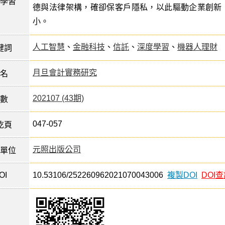
學習
德與法律架構，確卻保客戶隱私，以此驅動企業創新
小。
人工智慧
、
金融科技
、
信託
、
深度學習
、
機器人理財
鍵詞
月旦會計實務研究
名
202107 (43期)
數
047-057
訖頁
元照出版公司
單位
OI
10.53106/252260962021070043006
複製DOI
DOI