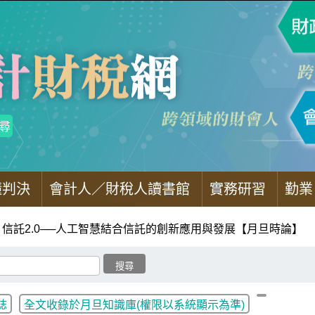
懂判決
會計人／財稅人讀書館
實務研習
勤業
信託2.0──人工智慧結合信託的創新應用與發展【月旦時論】
誌
全文收錄於月旦知識庫(權限以系統顯示為準)