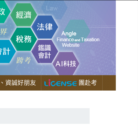
、資誠好朋友
團赴考