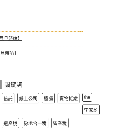
【月旦時論】
月旦時論】
關鍵詞
the
信託
紙上公司
遺囑
實物抵繳
李家蔚
遺產稅
房地合一稅
營業稅