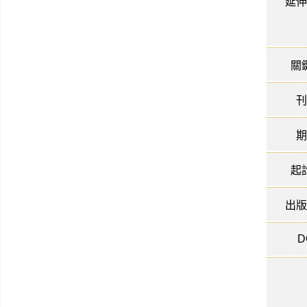
延伸
關
刊
期
起
出版
D