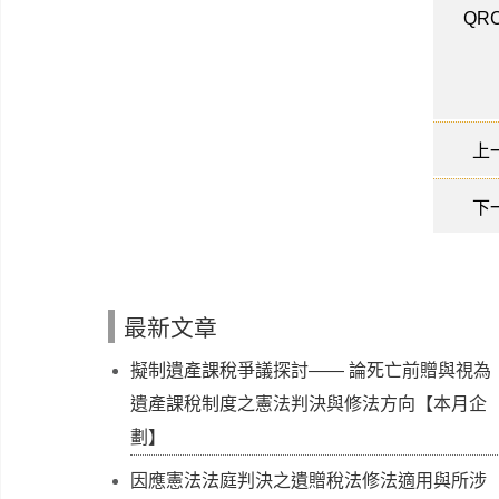
QRC
上
下
最新文章
擬制遺產課稅爭議探討—— 論死亡前贈與視為
遺產課稅制度之憲法判決與修法方向【本月企
劃】
因應憲法法庭判決之遺贈稅法修法適用與所涉