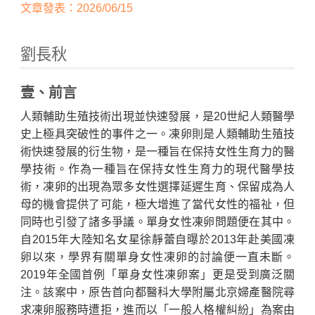
文章發表：2026/06/15
劉長秋
壹、前言
人類輔助生殖技術出現並快速發展，是20世紀人類醫學
史上極具突破性的事件之一。凍卵則是人類輔助生殖技
術快速發展的衍生物，是一種旨在保持女性生育力的醫
Home
學技術。作為一種旨在保持女性生育力的現代醫學技
術，凍卵的出現為眾多女性選擇延遲生育、保留成為人
母的機會提供了可能，極大增進了當代女性的福祉，但
同時也引發了諸多爭議。單身女性凍卵問題便在其中。
自2015年大陸知名女星徐靜蕾自曝於2013年赴美國凍
卵以來，學界有關單身女性凍卵的討論便一直未斷。
2019年全國首例「單身女性凍卵案」更是受到廣泛關
注。該案中，原告首向都醫科大學附屬北京婦產醫院尋
求凍卵服務時遭拒，進而以「一般人格權糾紛」為案由