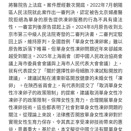
將醫院告上法庭。案件歷經數次開庭，2022年7月朝陽
區人民法院就此案作出一審判決，認定被告北京婦產醫
院拒絕為單身的原告提供凍卵服務的行為不具有違法
性，一審宣判後原告提起上訴。2024年8月原告收到北
京市第三中級人民法院寄發的二審判決書，二審判定駁
回上訴，維持原判。全國首例「單身女性凍卵案」雖以
原告敗訴落下帷幕，但單身女性凍卵問題近年來卻越來
越受到關注。2025年上海兩會（即中國人民政治協商會
議上海市委員會會議與上海市人民代表大會會議）上，
就有代表提交了「關於選擇性卵母細胞冷凍試點開放的
建議」，建議試點在浦東新區開放健康的未婚女性「凍
卵」 。在陝西省兩會上，有代表則提交了「取消單身女
性冷凍卵子的政策限制」的提案，建議取消單身女性冷
凍卵子的政策限制，保障女性生育力，合理開展單身女
性凍卵技術。這些都表明了社會對單身女性凍卵問題的
關注。從理論上來說，法律應否開放單身女性凍卵對於
實現女性生育力保存、令其真正享受凍卵技術帶來的惠
益，意義重大。基於此，本文擬從中國立法有關單身女