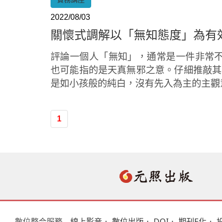
2022/08/03
關懷式調解以「無知態度」為有
評論一個人「無知」，通常是一件非常
也可能指的是天真無邪之意。仔細推敲其真意
是如小孩般的純白，沒有先入為主的主觀
1
數位整合服務
線上影音
．
數位出版
．
DOI
．
期刊E化
．