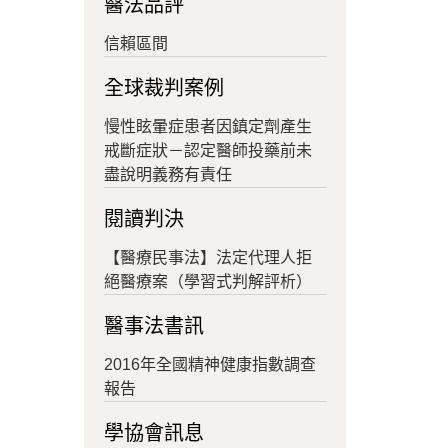
醫法品評
信賴區間
全球裁判案例
慢性眩暈症患者因鎮定劑產生
戒斷症狀－認定醫師投藥前未
盡說明義務有責任
閱讀判決
【醫療民事法】法定代理人拒
絕醫療案（學習式判解評析）
醫事法書訊
2016年全國精神健康指數調查
報告
學協會訊息