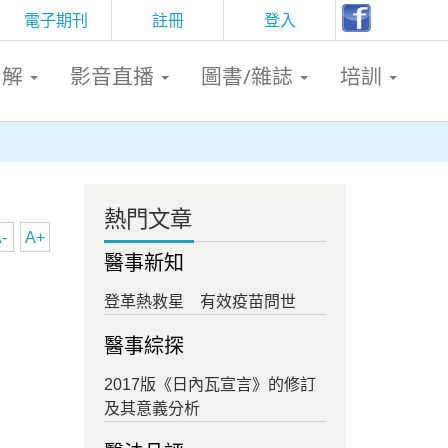
電子期刊
註冊
登入
判解
影音直播
圖書/雜誌
培訓
熱門文章
-
A+
醫事新知
登革熱救星 有效疫苗問世
醫事綜探
2017版《日內瓦宣言》的修訂
及其意義分析