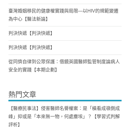
臺灣婚姻移民的健康權實踐與局限—以HIV的規範變遷
為中心【醫法新論】
判決快遞【判決快遞】
判決快遞【判決快遞】
從同儕自律到公眾保護：借鏡英國醫師監管制度論病人
安全的實踐【本期企劃】
熱門文章
【醫療民事法】侵害醫師名譽權案：是「橫看成嶺側成
峰」抑或是「本來無一物，何處塵埃」？【學習式判解
評析】