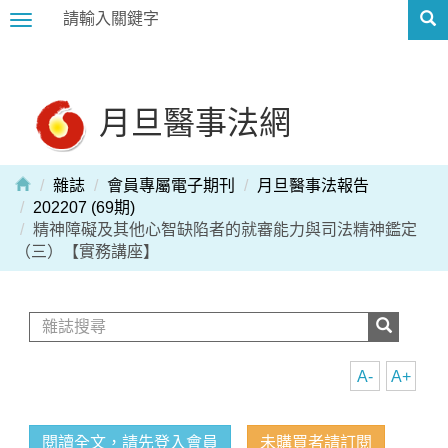
Toggle
navigation
月旦醫事法網
雜誌
會員專屬電子期刊
月旦醫事法報告
202207 (69期)
精神障礙及其他心智缺陷者的就審能力與司法精神鑑定
（三）【實務講座】
A-
A+
閱讀全文，請先登入會員
未購買者請訂閱