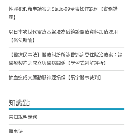
性罪犯假釋申請案之Static-99量表操作範例【實務講
座】
以日本次世代醫療基盤法為借鏡談醫療資料加值運用
【醫法新論】
【醫療民事法】醫療糾紛所涉昏迷病患住院治療案：論
醫療契約之成立與醫病關係【學習式判解評析】
抽血造成大腿動脈神經損傷【寰宇醫事裁判】
知識點
告知說明義務
醫事法