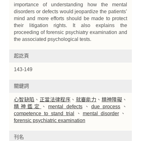
importance of understanding how the mental
disorders or defects would jeopardize the patients’
mind and more efforts should be made to protect
their litigation rights. It also explains the
proceeding of forensic psychiatry examination and
the associated psychological tests.
起訖頁
143-149
關鍵詞
心智缺陷
、
正當法律程序
、
就審能力
、
精神障礙
、
精神鑑定
、
mental defects
、
due process
、
competence to stand trial
、
mental disorder
、
forensic psychiatric examination
刊名