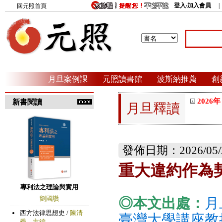
登入‧加入會員
回元照首頁
月旦案例課
元照讀書館
波斯納推薦
創
2026年
新書閱讀
月旦釋讀
發佈日期：2026/05/
重大違約作為
◎本文出處：
月
臺灣大學講座教