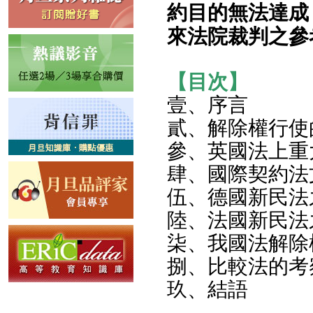
約目的無法達成
來法院裁判之參
【目次】
壹、序言
貳、解除權行使
參、英國法上重
肆、國際契約法
伍、德國新民法
陸、法國新民法
柒、我國法解除
捌、比較法的考
玖、結語