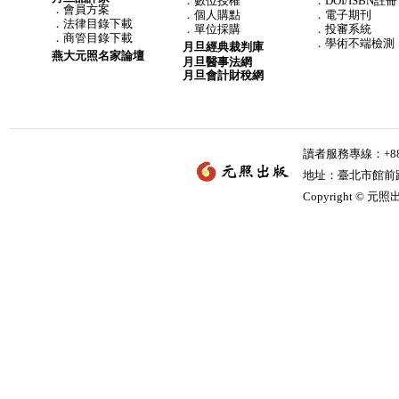
．
數位授權
．DOI/ISBN註冊
．
會員方案
．
個人購點
．電子期刊
．
法律目錄下載
．
單位採購
．投審系統
．
商管目錄下載
．學術不端檢測
月旦經典裁判庫
燕大元照名家論壇
月旦醫事法網
月旦會計財稅網
讀者服務專線：+886-
地址：臺北市館前路2
Copyright © 元照