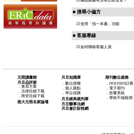
團體購書有沒有比較便宜？
■ 搜尋小偏方
使用「找一本書」功能
■ 客服專線
如何聯絡客服人員
元照讀書館
月旦知識庫
期刊數位服務
月旦品評家
．
數位授權
．DOI/ISBN註冊
．
會員方案
．
個人購點
．電子期刊
．
法律目錄下載
．
單位採購
．投審系統
．
商管目錄下載
．學術不端檢測
月旦經典裁判庫
燕大元照名家論壇
月旦醫事法網
月旦會計財稅網