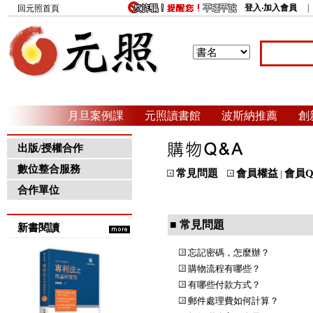
登入‧加入會員
回元照首頁
月旦案例課
元照讀書館
波斯納推薦
創
出版/授權合作
數位整合服務
常見問題
會員權益
會員Q
|
合作單位
■ 常見問題
新書閱讀
忘記密碼，怎麼辦？
購物流程有哪些？
有哪些付款方式？
郵件處理費如何計算？