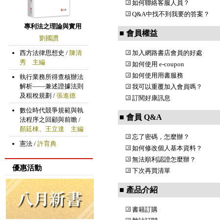
如何聯絡客服人員？
Q&A中找不到我要的答案？
專利法之理論與實用
■ 會員權益
劉國讚
西方法律思想史 /
陳清
加入網路書店會員的好處
秀 主編
如何使用 e-coupon
如何使用用書服務
執行業務所得查核辦法
解析——兼述證據法則
我可以重覆加入會員嗎？
及租稅規劃 /
張進德
訂閱好康訊息
數位時代競爭規範與執
■ 會員 Q&A
法程序之回顧與前瞻 /
顏廷棟、王立達 主編
忘了密碼，怎麼辦？
憲法 /
許育典
如何修改個人基本資料？
無法順利認證怎麼辦？
優惠活動
下次再買清單
■ 產品介紹
書籍訂購