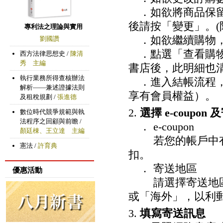
．如欲將商品保留
後請按「變更」。(
專利法之理論與實用
．如欲繼續購物，
劉國讚
．點選「查看購物
西方法律思想史 /
陳清
秀 主編
書店後，此明細也
執行業務所得查核辦法
．進入結帳流程，
解析——兼述證據法則
享有會員權益）。
及租稅規劃 /
張進德
2.
選擇 e-coupon
數位時代競爭規範與執
法程序之回顧與前瞻 /
． e-coupon
顏廷棟、王立達 主編
若您的帳戶中有期限
憲法 /
許育典
扣。
． 寄送地區
優惠活動
請選擇寄送地區
或「海外」，以利
3.
填寫寄送訊息