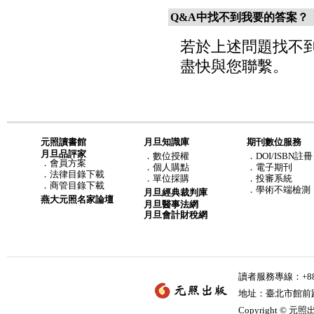
Q&A中找不到我要的答案？
若於上述問題找不
盡快與您聯繫。
元照讀書館
月旦知識庫
期刊數位服務
月旦品評家
．
數位授權
．DOI/ISBN註冊
．
會員方案
．
個人購點
．電子期刊
．
法律目錄下載
．
單位採購
．投審系統
．
商管目錄下載
．學術不端檢測
月旦經典裁判庫
燕大元照名家論壇
月旦醫事法網
月旦會計財稅網
讀者服務專線：+886-
地址：臺北市館前路2
Copyright © 元照