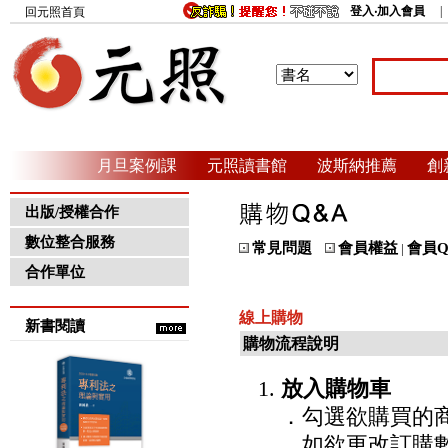
登入‧加入會員
回元照首頁
月旦案例課
元照讀書館
波斯納推薦
創
出版/授權合作
數位整合服務
常見問題
會員權益
會員Q
|
合作單位
線上購物
新書閱讀
購物流程說明
1.
放入購物車
．勾選欲購買的商
．如欲更改訂購數