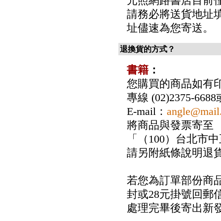
元照網路書店目前僅
請務必將送貨地址
址儘速為您寄送。
退換貨的方式？
書籍
：
您購買的商品如有
專線 (02)2375-6688
E-mail：
angle@mail
將商品與發票寄至
「（100）台北市
請另附紙條說明退
若您為訂單部份商
封或28元掛號回郵
處理完畢後寄出新