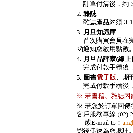
訂單付清後，約 3
2.
雜誌
雜誌產品約須 3-1
3.
月旦知識庫
首次購買會員在完成
函通知您啟用點數
4.
月旦品評家(線上
完成付款手續後，將
5.
圖書
電子版
、期
完成付款手續後，將
※ 若書籍、雜誌因缺
※
若您於訂單回傳
客戶服務專線 (02) 23
或E-mail to：
ang
認後儘速為您處理