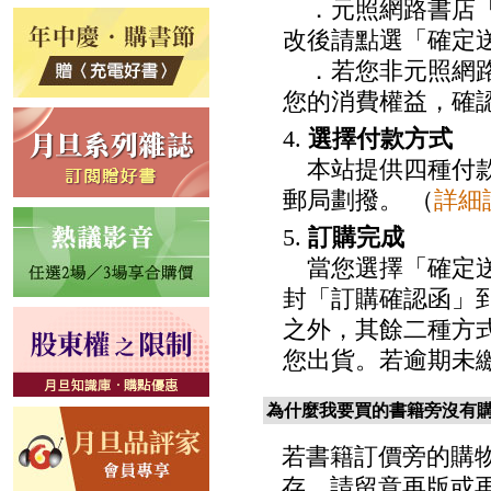
．元照網路書店「
改後請點選「確定
．若您非元照網路
您的消費權益，確
4.
選擇付款方式
本站提供四種付款
郵局劃撥。 （
詳細
5.
訂購完成
當您選擇「確定送
封「訂購確認函」
之外，其餘二種方
您出貨。若逾期未
為什麼我要買的書籍旁沒有
若書籍訂價旁的購
存。請留意再版或