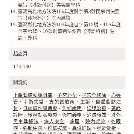
要旨【涉訟科別】美容醫學科
臺灣高雄地方法院106年度醫字第3號民事判決要
旨【涉訟科別】院內感染
臺灣彰化地方法院103年度自字第12號、105年度
自字第15、16號刑事判決要旨【涉訟科別】急
診、外科
起訖頁
170-180
關鍵詞
上腸繫膜動脈阻塞
、
子宮外孕
、
子宮全切除
、
心導
管
、
手術失當
、
支架置放術
、
主訴
、
自體脂肪注
射
、
低血糖性腦病變
、
告知說明
、
延誤治療
、
延誤
診斷
、
後脛動脈斷裂
、
修補義務
、
消滅時效
、
涉外
民事準據法
、
病人安全
、
病歷
、
院內感染
、
乾眼
症
、
強制住院
、
推拿按摩
、
異位妊娠
、
脛骨骨折
、