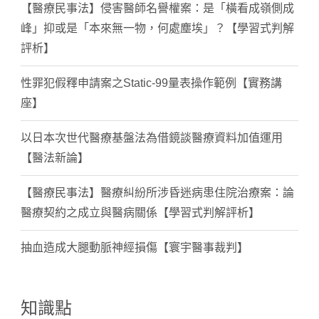
【醫療民事法】侵害醫師名譽權案：是「橫看成嶺側成
峰」抑或是「本來無一物，何處塵埃」？【學習式判解
評析】
性罪犯假釋申請案之Static-99量表操作範例【實務講
座】
以日本次世代醫療基盤法為借鏡談醫療資料加值運用
【醫法新論】
【醫療民事法】醫療糾紛所涉昏迷病患住院治療案：論
醫療契約之成立與醫病關係【學習式判解評析】
抽血造成大腿動脈神經損傷【寰宇醫事裁判】
知識點