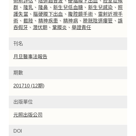
術前評估
、
陰道超音波
、
硬腦膜下出血
、
腔室症候
群
、
隆乳
、
隆鼻
、
新生兒低血糖
、
新生兒感染
、
照
護失當
、
腦硬膜下出血
、
腹腔鏡手術
、
雷射近視手
術
、
截肢
、
精神疾患
、
精神病
、
膀胱陰道瘻管
、
誤
吞假牙
、
潛伏期
、
鞏膜炎
、
舉證責任
刊名
月旦醫事法報告
期數
201710 (12期)
出版單位
元照出版公司
DOI