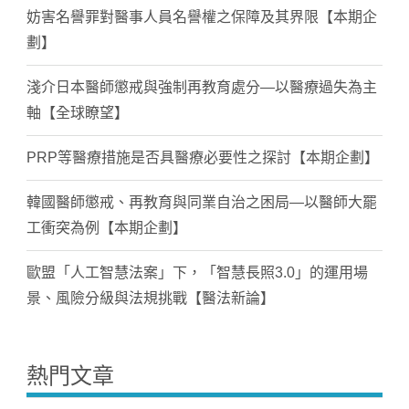
妨害名譽罪對醫事人員名譽權之保障及其界限【本期企
劃】
淺介日本醫師懲戒與強制再教育處分—以醫療過失為主
軸【全球瞭望】
PRP等醫療措施是否具醫療必要性之探討【本期企劃】
韓國醫師懲戒、再教育與同業自治之困局—以醫師大罷
工衝突為例【本期企劃】
歐盟「人工智慧法案」下，「智慧長照3.0」的運用場
景、風險分級與法規挑戰【醫法新論】
熱門文章