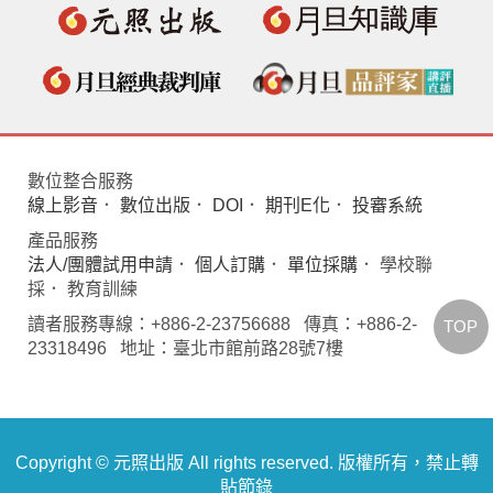
數位整合服務
線上影音
．
數位出版
．
DOI
．
期刊E化
．
投審系統
產品服務
法人/團體試用申請
．
個人訂購
．
單位採購
． 學校聯
採． 教育訓練
讀者服務專線：+886-2-23756688 傳真：+886-2-
TOP
23318496 地址：臺北市館前路28號7樓
Copyright © 元照出版 All rights reserved. 版權所有，禁止轉
貼節錄