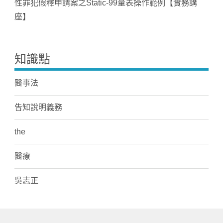
性罪犯假釋申請案之Static-99量表操作範例【實務講
座】
知識點
醫事法
告知說明義務
the
醫療
吳志正