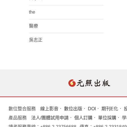
the
醫療
吳志正
數位整合服務
線上影音
．
數位出版
．
DOI
．
期刊E化
．
產品服務
法人/團體試用申請
．
個人訂購
．
單位採購
． 
讀者服務專線：+886-2-23756688 傳真：+886-2-233