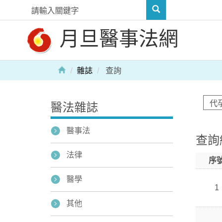
月旦醫事法網
雜誌
查詢
醫法雜誌
醫事法
查詢
法律
序
醫學
1
其他