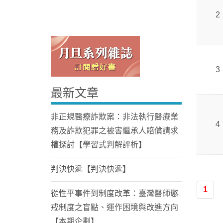
2
3
最新文章
Home
非正規醫療詐欺案：非法執行醫療業
4
務及詐欺犯罪之被害繼承人賠償請求
權探討【學習式判解評析】
判決快遞【判決快遞】
1
從性平事件到制度改革：臺灣醫師懲
戒制度之盲點、運作困境與改進方向
【本期企劃】