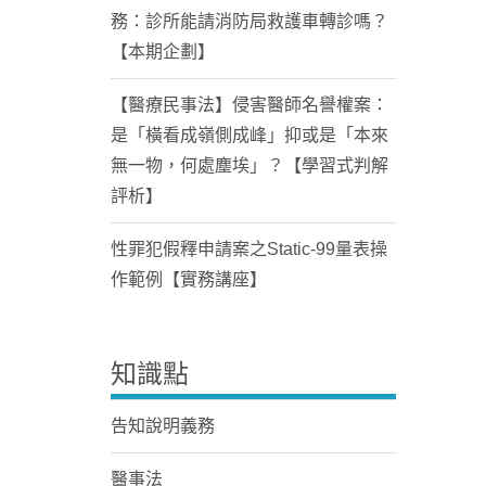
務：診所能請消防局救護車轉診嗎？
【本期企劃】
【醫療民事法】侵害醫師名譽權案：
是「橫看成嶺側成峰」抑或是「本來
無一物，何處塵埃」？【學習式判解
評析】
性罪犯假釋申請案之Static-99量表操
作範例【實務講座】
知識點
告知說明義務
醫事法