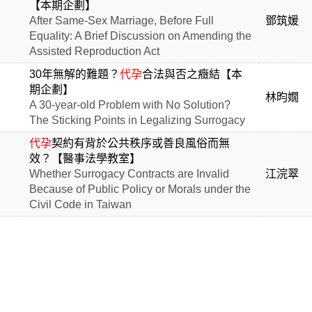
【本期企劃】
After Same-Sex Marriage, Before Full
鄧筑媛
Equality: A Brief Discussion on Amending the
Assisted Reproduction Act
30年無解的難題？
代孕
合法與否之癥結【本
期企劃】
林昀嫺
A 30-year-old Problem with No Solution?
The Sticking Points in Legalizing Surrogacy
代孕
契約有背於公共秩序或善良風俗而無
效？【醫事法學教室】
Whether Surrogacy Contracts are Invalid
江浣翠
Because of Public Policy or Morals under the
Civil Code in Taiwan