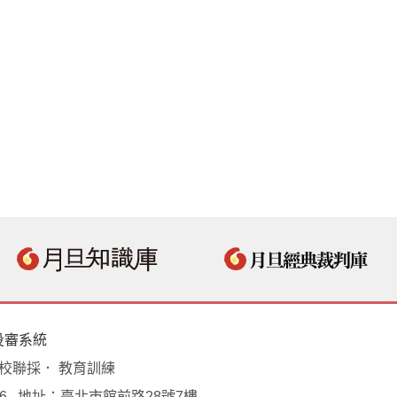
投審系統
學校聯採． 教育訓練
18496 地址：臺北市館前路28號7樓