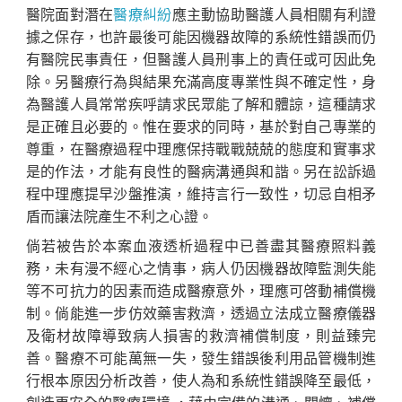
醫院面對潛在
醫療糾紛
應主動協助醫護人員相關有利證
據之保存，也許最後可能因機器故障的系統性錯誤而仍
有醫院民事責任，但醫護人員刑事上的責任或可因此免
除。另醫療行為與結果充滿高度專業性與不確定性，身
為醫護人員常常疾呼請求民眾能了解和體諒，這種請求
是正確且必要的。惟在要求的同時，基於對自己專業的
尊重，在醫療過程中理應保持戰戰兢兢的態度和實事求
是的作法，才能有良性的醫病溝通與和諧。另在訟訴過
程中理應提早沙盤推演，維持言行一致性，切忌自相矛
盾而讓法院產生不利之心證。
倘若被告於本案血液透析過程中已善盡其醫療照料義
務，未有漫不經心之情事，病人仍因機器故障監測失能
等不可抗力的因素而造成醫療意外，理應可啓動補償機
制。倘能進一步仿效藥害救濟，透過立法成立醫療儀器
及衛材故障導致病人損害的救濟補償制度，則益臻完
善。醫療不可能萬無一失，發生錯誤後利用品管機制進
行根本原因分析改善，使人為和系統性錯誤降至最低，