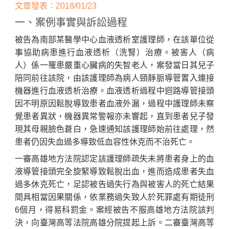
文章發表：2018/01/23
一、案例事實與訴訟過程
被告為南部某醫學中心血液透析室護理師，在該單位從
事協助病患進行血液透析（洗腎）治療。被害人（病
人）係一罹患嚴重心臟病的失智老人，案發當日其兒子
陪同前往該院，由該護理師為病人頸靜脈導管置入連接
機器進行血液透析治療。血液透析過程中迴路導管接頭
因不明原因鬆脫導致患者血液外漏，過程中護理師未察
Home
覺患者異狀，機器異常警報亦未響起，直到患者兒子發
現其母親臉色蒼白，急速通知該護理師始前往處理，然
患者仍因失血過多導致低血容性休克而不治死亡。
一審高雄地方法院認定該護理師疏失未將患者身上的血
液導管接頭完全旋緊導致鬆脫出血，進而造成患者失血
過多休克死亡，足認被告過失行為與被害人的死亡結果
間具相當因果關係，依業務過失致人於死罪處有期徒刑
6個月，得易科罰金。案經被告不服高雄地方法院該判
決，向臺灣高等法院高雄分院提起上訴。二審臺灣高等