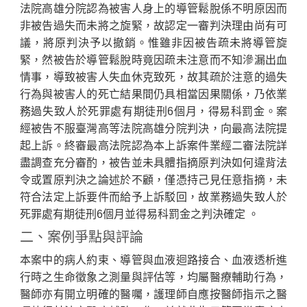
法院高雄分院認為被害人身上的導管鬆脫係不明原因而
非被告過失而未將之旋緊，故認定一審判決理由尚有可
議，將原判決予以撤銷。惟雖非因被告疏未將導管旋
緊，然被告於導管鬆脫時竟因疏未注意而不知滲漏出血
情事，導致被害人失血休克致死，故其疏於注意的過失
行為與被害人的死亡結果間仍具相當因果關係，乃依業
務過失致人於死罪處有期徒刑6個月，得易科罰金。案
經被告不服臺灣高等法院高雄分院判決，向最高法院提
起上訴。終審最高法院認為本上訴案件業經二審法院詳
盡調查充分審酌，被告並未具體指摘原判決如何違背法
令或置原判決之論述於不顧，僅憑持己見任意指摘，未
符合法定上訴要件而給予上訴駁回，故業務過失致人於
死罪處有期徒刑6個月並得易科罰金之判決確定 。
二、案例爭點與評論
本案中的病人約束、導管與血液迴路接合、血液透析進
行時之生命徵象之測量與評估等，均屬醫療輔助行為，
醫師亦有開立明確的醫囑，護理師自應按醫師指示之醫