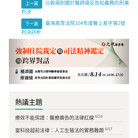
比較兩則關於醫師違反告知義務的刑事
上一篇
判決
臺灣高等法院104年度醫上易字第2號
下一篇
判決評析
Previous
Next
熱議主題
6/24
療效不能保證：醫療廣告的法律紅線
6/17
當科技超前法律：人工生殖法的實務難題