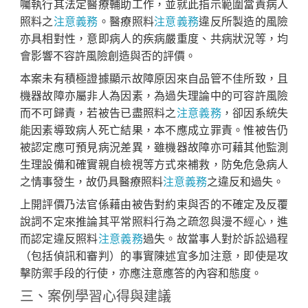
囑執行其法定醫療輔助工作，並就此指示範圍當責病人
照料之
注意義務
。醫療照料
注意義務
違反所製造的風險
亦具相對性，意即病人的疾病嚴重度、共病狀況等，均
會影響不容許風險創造與否的評價。
本案未有積極證據顯示故障原因來自品管不佳所致，且
機器故障亦屬非人為因素，為過失理論中的可容許風險
而不可歸責，若被告已盡照料之
注意義務
，卻因系統失
能因素導致病人死亡結果，本不應成立罪責。惟被告仍
被認定應可預見病況差異，雖機器故障亦可藉其他監測
生理設備和確實親自檢視等方式來補救，防免危急病人
之情事發生，故仍具醫療照料
注意義務
之違反和過失。
上開評價乃法官係藉由被告對約束與否的不確定及反覆
說詞不定來推論其平常照料行為之疏忽與漫不經心，進
而認定違反照料
注意義務
過失。故當事人對於訴訟過程
（包括偵訊和審判）的事實陳述宜多加注意，即使是攻
擊防禦手段的行使，亦應注意應答的內容和態度。
三、案例學習心得與建議