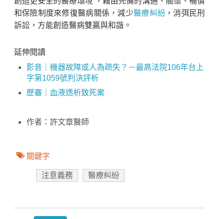
創造更安全的醫療環境 ，藉由完備的溝通、關懷、補償
和保險制度來修復醫病關係，減少
醫療糾紛
，消弭民刑
訴訟，方能創造醫病雙贏與和諧。
延伸閱讀
影音｜機器故障或人為疏失？－最高法院106年台上
字第1059號判決評析
歷審｜血液透析致死案
作者：許文章醫師
關鍵字
注意義務
醫療糾紛