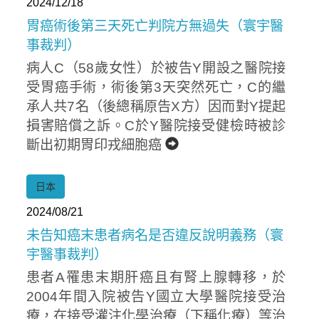
2024/12/18
胃癌術後第三天死亡判院方無過失（寰宇醫
事裁判）
病人C（58歲女性）於被告Y開設之醫院接
受胃癌手術，術後第3天突然死亡，C的繼
承人共7名（後總稱原告X方）因而對Y提起
損害賠償之訴。C於Y醫院接受健檢時被診
斷出初期胃印戎細胞癌
Home
日本
2024/08/21
未告知癌末患者病名是否違反說明義務（寰
宇醫事裁判）
患者A罹患末期肝癌且有腎上腺轉移，於
2004年間入院被告Y國立大學醫院接受治
療，在接受灌注化學治療（下稱化療）等治