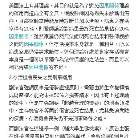
美國法上有其理論，其目的就是為了避免
因果關係
理論
的運用而造成全有全無。假設醫師因為過失未診斷出癌
症，且縱醫師當時能及時診斷並加以治療，病患之存活
率僅有20%，則醫師誤診對病患最終死亡結果佔有20%
因果關係
。雖然家屬仍然無法證明死亡結果和醫師誤診
之間的
因果關係
，但存活機率本身就是一種利益，所以
病患家屬仍得請求賠償。這個理論好處是肯定存活機會
本身是一個可以單獨作為法律保護的之法益，而且可以
補充傳統
因果關係
的不足。
2.存活機會喪失之民刑事運用
劉法官強調民事是優勢證據原則，需藉由將生命權轉換
成財產權才能對未達50%之損害請求，因此有上述理論
的誕生。但是在強調要「超越合理的懷疑」的刑事領域
中，生存機會不等同於傷害或死亡結果，尤其急迫危險
的疾病，存活機會喪失仍不是刑事歸咎之處。
而劉法官在這邊舉一例（輔大學生健檢案），原告主張
在健檢時沒有檢查到他肺部的異狀，導致延遲6個月才