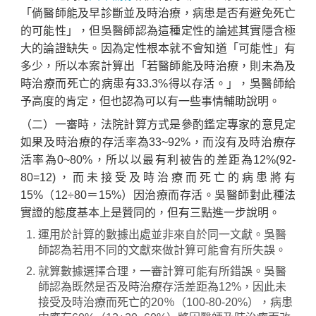
「倘醫師能及早診斷並及時治療，病患是否有避免死亡
的可能性」，但吳醫師認為這種定性的論述其實隱含極
大的論證缺失。因為定性根本就不會知道「可能性」有
多少，所以本案計算出「若醫師能及時治療，則未為及
時治療而死亡的病患有33.3%得以存活。」，吳醫師給
予高度的肯定，但也認為可以有一些事情輔助說明。
（二）一審時，法院計算方式是參酌鑑定專家的意見定
如果及時治療的存活率為33~92%，而沒有及時治療存
活率為0~80%，所以以最有利被告的差距為12%(92-
80=12)，而未接受及時治療而死亡的病患將有
15%（12÷80＝15%）因治療而存活。吳醫師對此種法
實證的態度基本上是贊同的，但有三點進一步說明。
運用於計算的數據出處並非來自於同一文獻。吳醫
師認為若用不同的文獻來做計算可能會有所失誤。
就算數據選擇合理，一審計算可能有所錯誤。吳醫
師認為既然是否及時治療存活差距為12%，因此未
接受及時治療而死亡的20％（100-80-20%），病患