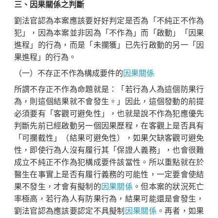
三、因果關係之判斷
劉法官認為本案應該要好好判定是否為「不純正不作為
犯」，因為本案並非因為「不作為」而「啟動」「因果
進程」的行為，而是「未攔獲」已先行啟動的另一「因
果進程」的行為。
（一）不存正不作為構成要件的
因果關係
所謂不存正不作為命題就是：「若行為人為這個防果行
為，則這個結果就不會發生。」因此，這個發動的前提
必須要有「客觀可避免性」，也就是說不作為犯應優先
判斷先前已經啟動另一個因果歷程，在客觀上是否具有
「可攔截性」（結果可避免性），如果欠缺客觀可避免
性，即使行為人沒有履行其「保證人義務」，也會很難
成立不純正不作為犯構成要件該當性。所以重點就在於
醫生在事實上是否有履行義務的可能性，一定要會使結
果不發生，才會有擬制的
因果關係
。但本案的狀況死亡
率極高，若行為人有防果行為，結果可能還是會發生，
劉法官認為應該要認定不具擬制
因果關係
。再者，如果