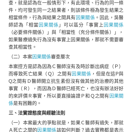
查，就是認為在一般情形下，有此環境、行為的同一條
件，均可發生同一之結果者，則該條件極為發生結果之
相當條件，行為與結果之間具有
因果關係
。因此，吳醫
師認為「相當
因果關係
」可以區分「事實上
因果關係
（必要條件關係）」與「相當性（充分條件關係）」，
如果醫療過失行為沒有事實上因果關係，那就不需要審
查其相當性。
（二）本案
因果關係
審查層次
本案控方是認為因為Ｃ醫師沒有及時診斷出病症（Ｐ）
而導致死亡結果（Ｑ）之間有
因果關係
，但是在這P與
Q之間有Ｄ醫師開立抗生素但沒有做其他的治療的其他
事實（Ｒ），而因為Ｄ醫師已經死亡，也沒有辦法好好
的來評價Ｒ事實，所以要直接論證Ｐ和Ｑ之間有
因果關
係
是有困難的。
三、法實證態度與經驗法則
（一）本案最大的爭點就是，如果Ｃ醫師有過失，那就
Ａ死亡之間的
因果關係
該如何判斷？過去實務都是表示