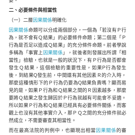
要。
二、必要條件與相當性
（一）二層
因果關係
明確化
因果關係
命題可以分成兩個部分，一個為「若沒有Ｐ行
為，就不會有Ｑ結果」的必要條件命題；第二個是「Ｐ
行為是否足以造成Ｑ結果」的充分條件命題。前者學說
多稱為「事實上
因果關係
」，就後者則發展出所謂「相
當性」檢驗，也就是一般的狀況下，有Ｐ行為是否都會
發生Ｑ結果，這個檢驗的重要性是，如果P行為發生
後，到結果Q發生前，中間還有其他因素Ｒ的介入時，
那麼這種情形下的Ｐ行為仍要為Q結果負責嗎？顯而易
見的是，如果Ｐ行為和Ｑ結果之間的Ｒ因素越多，那麼
要將Ｑ結果之發生歸因於Ｐ行為就越有可能會不妥適。
所以如果Ｐ行為和Ｑ結果已經具有必要條件關係，而客
觀上也沒有其他事實介入，那ＰＱ之間的充分條件就必
然成立，不需要審查其相當性。
而在最高法院的判例中，也顯現出相當
因果關係
的審