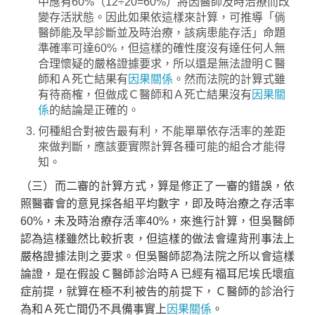
中應有60%（12÷20=60%）將因醫師及時治療而改
變存活狀態。因此如果依這樣來計算，可推導「倘
醫師能及早診斷並及時治療，該病患能存活」命題
準確率可達60%，但這樣的確性度沒有達任何人無
合理懷疑的嚴格證據要求，所以還是無法證明Ｃ醫
師和Ａ死亡結果有
因果關係
。然而法院的計算式雖
有待商榷，但做成Ｃ醫師和Ａ死亡結果沒有
因果關
係
的結論是正確的。
何種組合對被告最有利，不能單單依存活率的差距
來做判斷，應該要實際計算各種可能的組合才能得
知。
（三）而二審的計算方式，算是修正了一審的錯誤，依
照醫審會的意見採各組平均數字，即及時治療之存活率
60%，未及時治療存活率40%，來進行計算，但吳醫師
認為這樣雖然比較折衷，但這樣的做法會違背刑事法上
嚴格證據法則之要求。但吳醫師認為法院之所以會這樣
論證，是在假設Ｃ醫師診治時Ａ已經有福耳尼埃氏壞疽
症前提，就算在極不利被告的前提下，Ｃ醫師的診治行
為和Ａ死亡間仍不具備事實上
因果關係
。