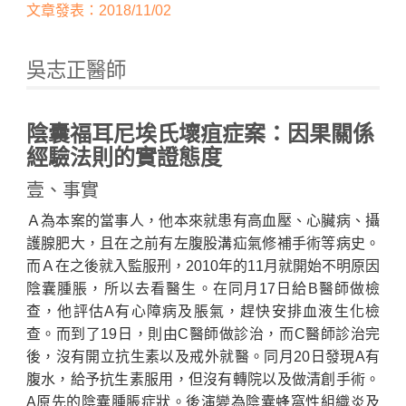
文章發表：2018/11/02
吳志正醫師
陰囊福耳尼埃氏壞疽症案：因果關係
經驗法則的實證態度
壹、事實
Home
Ａ為本案的當事人，他本來就患有高血壓、心臟病、攝
護腺肥大，且在之前有左腹股溝疝氣修補手術等病史。
而Ａ在之後就入監服刑，2010年的11月就開始不明原因
陰囊腫脹，所以去看醫生。在同月17日給B醫師做檢
查，他評估A有心障病及脹氣，趕快安排血液生化檢
查。而到了19日，則由C醫師做診治，而C醫師診治完
後，沒有開立抗生素以及戒外就醫。同月20日發現A有
腹水，給予抗生素服用，但沒有轉院以及做清創手術。
A原先的陰囊腫脹症狀。後演變為陰囊蜂窩性組織炎及