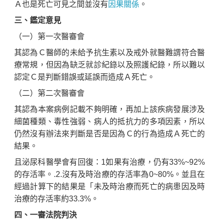
Ａ也是死亡可見之間並沒有
因果關係
。
三、鑑定意見
（一）第一次醫審會
其認為Ｃ醫師的未給予抗生素以及戒外就醫難謂符合醫
療常規，但因為缺乏就診紀錄以及照護紀錄，所以難以
認定Ｃ是判斷錯誤或延誤而造成Ａ死亡。
（二）第二次醫審會
其認為本案病例記載不夠明確，再加上該疾病發展涉及
細菌種類、毒性強弱、病人的抵抗力的多項因素，所以
仍然沒有辦法來判斷是否是因為Ｃ的行為造成Ａ死亡的
結果。
且泌尿科醫學會有回復：1如果有治療，仍有33%~92%
的存活率。.2.沒有及時治療的存活率為0~80%。並且在
經過計算下的結果是「未及時治療而死亡的病患因及時
治療的存活率約33.3%。
四、一審法院判決