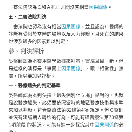
一審法院認為Ｃ和Ａ死亡之間沒有相當
因果關係
。
五、二審法院判決
二審法院也認為沒有相當
因果關係
，並且認為Ｃ醫師的
診斷有受限於當時的場地以及人力經驗，且死亡的結果
也涉及過多的因素難以判定。
參、判決評析
吳醫師認為本案用醫學數據來判案，實屬耳目一新，但
是這樣的演算是「事實上
因果關係
」，跟「相當性」無
關，所以要加以評析。
一、醫療過失的判定基準
吳醫師認為本判決採「過失個別化立場」是對的，也就
是說醫療過失，必須要依照當時的地區醫療技術與水準
來加以判斷，符合醫療法第82條第4項 規定。但Ｃ醫師
並沒有建議病人轉診的行為，可能有違醫療法第73條第
1項前段 的狀況，可能有進一步探究其中
因果關係
的必