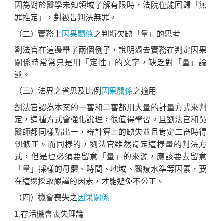
因為對於醫學未知領域了解有限時，法院僅能回歸「無
罪推定」，對被告判決無罪。
（二）實務上
因果關係
之判斷欠缺「量」的思考
劉法官在這邊舉了兩個例子，說明過去實務在判定因果
關係時常常只是用「定性」的文字，缺乏對「量」論
述。
（三）法界之省思及比例
因果關係
之適用
劉法官認為本案的一審和二審都用大量的計量方式來判
定，這種方式會強化說理，很值得學習。且劉法官和吳
醫師都同樣點出一，審計算上的缺失並且肯定二審時得
到修正。而同樣的，劉法官雖然肯定這樣量的判決方
式，但是也必須要留意「量」的來源，應該要去留意
「量」採樣的母體、時間、地域、醫療水準等因素，要
在這邊採取嚴謹的因素，才能避免不公正。
（四）機會喪失之
因果關係
1.存活機會喪失理論