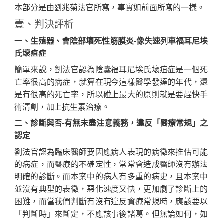
本部分是由劉兆菊法官所寫，事實如前面所寫的一樣。
壹、判決評析
一、生殖器、會陰部壞死性筋膜炎-像失速列車福耳尼埃
氏壞疽症
簡單來說，劉法官認為陰囊福耳尼埃氏壞疽症是一個死
亡率很高的病症，就算在現今這樣醫學發達的年代，還
是有很高的死亡率，所以碰上最大的原則就是要趕快手
術清創，加上抗生素治療。
二、診斷與否-有無未盡注意義務，違反「醫療常規」之
認定
劉法官認為臨床醫師要因應病人表現的病徵來推估可能
的病症，而醫療的不確定性，常常會造成醫師沒有辦法
明確的診斷。而本案中的病人有多重的病史，且本案中
並沒有典型的表徵，惡化速度又快，更加劇了診斷上的
困難，而當我們判斷有沒有違反資療常規時，應該要以
「判斷時」來斷定，不應該事後諸葛。但無論如何，如