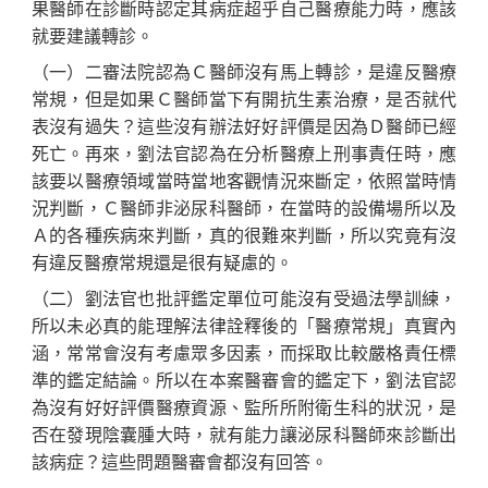
果醫師在診斷時認定其病症超乎自己醫療能力時，應該
就要建議轉診。
（一）二審法院認為Ｃ醫師沒有馬上轉診，是違反醫療
常規，但是如果Ｃ醫師當下有開抗生素治療，是否就代
表沒有過失？這些沒有辦法好好評價是因為Ｄ醫師已經
死亡。再來，劉法官認為在分析醫療上刑事責任時，應
該要以醫療領域當時當地客觀情況來斷定，依照當時情
況判斷，Ｃ醫師非泌尿科醫師，在當時的設備場所以及
Ａ的各種疾病來判斷，真的很難來判斷，所以究竟有沒
有違反醫療常規還是很有疑慮的。
（二）劉法官也批評鑑定單位可能沒有受過法學訓練，
所以未必真的能理解法律詮釋後的「醫療常規」真實內
涵，常常會沒有考慮眾多因素，而採取比較嚴格責任標
準的鑑定結論。所以在本案醫審會的鑑定下，劉法官認
為沒有好好評價醫療資源、監所所附衛生科的狀況，是
否在發現陰囊腫大時，就有能力讓泌尿科醫師來診斷出
該病症？這些問題醫審會都沒有回答。