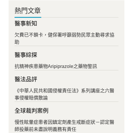
熱門文章
醫事新知
欠費已不鎖卡，健保署呼籲弱勢民眾主動尋求協
助
醫事綜探
抗精神疾患藥物Aripiprazole之藥物警訊
醫法品評
《中華人民共和國侵權責任法》系列講座之六醫
事侵權賠償散論
全球裁判案例
慢性眩暈症患者因鎮定劑產生戒斷症狀－認定醫
師投藥前未盡說明義務有責任