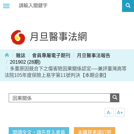
Toggle
navigation
月旦醫事法網
雜誌
會員專屬電子期刊
月旦醫事法報告
201902 (28期)
多重原因競合下之傷害險因果關係認定──兼評臺灣高等
法院105年度保險上易字第11號判決【本期企劃】
A-
A+
閱讀全文，請先登入會員
未購買者請訂閱