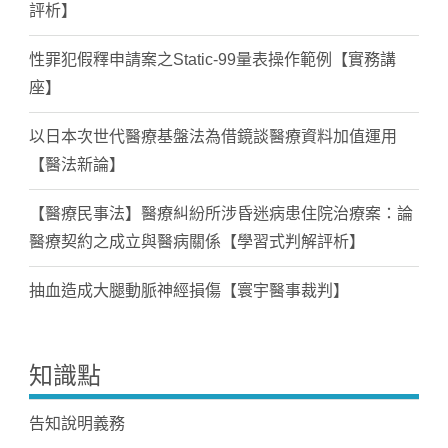
評析】
性罪犯假釋申請案之Static-99量表操作範例【實務講
座】
以日本次世代醫療基盤法為借鏡談醫療資料加值運用
【醫法新論】
【醫療民事法】醫療糾紛所涉昏迷病患住院治療案：論
醫療契約之成立與醫病關係【學習式判解評析】
抽血造成大腿動脈神經損傷【寰宇醫事裁判】
知識點
告知說明義務