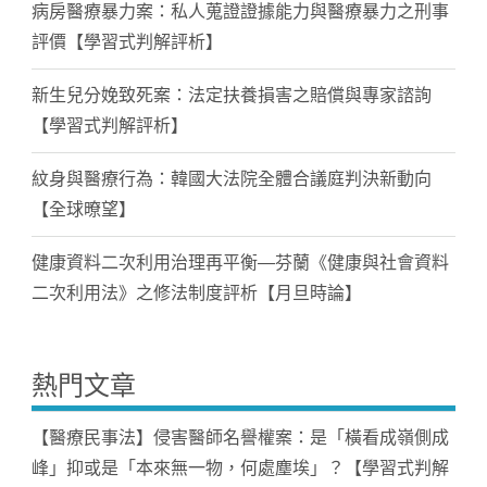
病房醫療暴力案：私人蒐證證據能力與醫療暴力之刑事
評價【學習式判解評析】
新生兒分娩致死案：法定扶養損害之賠償與專家諮詢
【學習式判解評析】
紋身與醫療行為：韓國大法院全體合議庭判決新動向
【全球暸望】
健康資料二次利用治理再平衡—芬蘭《健康與社會資料
二次利用法》之修法制度評析【月旦時論】
熱門文章
【醫療民事法】侵害醫師名譽權案：是「橫看成嶺側成
峰」抑或是「本來無一物，何處塵埃」？【學習式判解