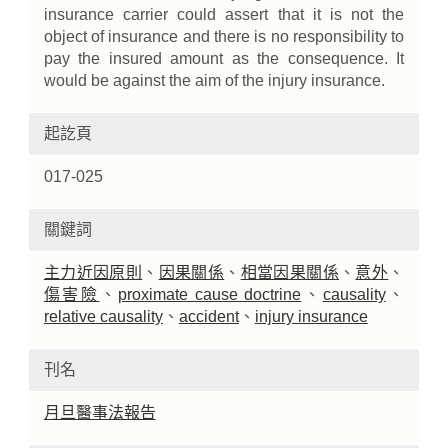
insurance carrier could assert that it is not the
object of insurance and there is no responsibility to
pay the insured amount as the consequence. It
would be against the aim of the injury insurance.
起訖頁
017-025
關鍵詞
主力近因原則
、
因果關係
、
相當因果關係
、
意外
、
傷害險
、
proximate cause doctrine
、
causality
、
relative causality
、
accident
、
injury insurance
刊名
月旦醫事法報告