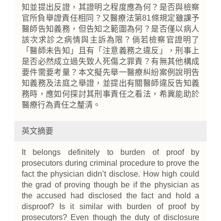
知並提出反證，其證明之程度應為何？是否與檢察
官所負舉證責任相同？又醫療法第81條規定雖課予
醫師告知義務，但告知之範圍為何？是否僅以病人
該次求診之病情與主訴為限？倘若檢察官證明了
「醫師未告知」且有「注意義務之違反」，刑事上
是否必然成立過失致人死傷之罪責？有無其他構成
要件需要考量？本文擬先舉一醫療糾紛案例說明告
知義務及法庭之舉證，並提出有關醫師違反告知義
務時，應如何探討其刑事責任之看法，希冀能助於
醫療行為責任之釐清。
英文摘要
It belongs definitely to burden of proof by
prosecutors during criminal procedure to prove the
fact the physician didn’t disclose. How high could
the grad of proving though be if the physician as
the accused had disclosed the fact and hold a
disproof? Is it similar with burden of proof by
prosecutors? Even though the duty of disclosure