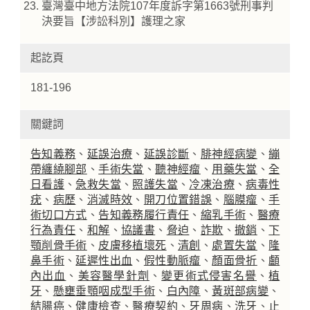
臺灣臺中地方法院107年度訴字第1663號刑事判
決要旨【涉訟科別】護理之家
起訖頁
181-196
關鍵詞
告知義務
、
延誤治療
、
延誤診斷
、
腓神經病變
、
繃
帶纏繞腳部
、
手術失當
、
聽神經瘤
、
用藥失當
、
全
日看護
、
急救失當
、
照護失當
、
冷凍治療
、
病毒性
疣
、
病歷
、
消滅時效
、
開刀位置錯誤
、
腦膜瘤
、
手
術切口方式
、
告知義務履行責任
、
縮乳手術
、
醫療
行為責任
、
和解
、
協議書
、
脅迫
、
詐欺
、
撤銷
、
下
顎削骨手術
、
皮膚移植壞死
、
清創
、
處置失當
、
隆
鼻手術
、
延遲性出血
、
假性動脈瘤
、
顏面骨折
、
顱
內出血
、
美容醫學針劑
、
變更術式侵害名譽
、
植
牙
、
懸壅垂顎咽成型手術
、
白內障
、
黃斑部病變
、
結腸癌
、
健康檢查
、
醫療契約
、
牙周病
、
洗牙
、
止