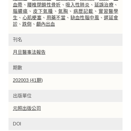
血帶
、
腰椎閉鎖性骨折
、
吸入性肺炎
、
延誤治療
、
腦膿瘍
、
皮下氣腫
、
氣胸
、
病歷記載
、
實習醫學
生
、
心肌梗塞
、
用藥不當
、
缺血性腦中風
、
遲延會
診
、
跌倒
、
顱內出血
刊名
月旦醫事法報告
期數
202003 (41期)
出版單位
元照出版公司
DOI