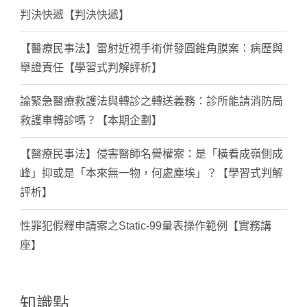
判決快遞【判決快遞】
【醫療民事法】雷射近視手術併發圓錐角膜案：病歷與
舉證責任【學習式判解評析】
論緊急醫療救護法與轉診之轉送義務：診所能請消防局
救護車轉診嗎？【本期企劃】
【醫療民事法】侵害醫師名譽權案：是「橫看成嶺側成
峰」抑或是「本來無一物，何處塵埃」？【學習式判解
評析】
性罪犯假釋申請案之Static-99量表操作範例【實務講
座】
知識點