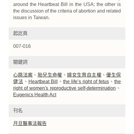
around the Heartbeat Bill in the USA; the other is
the discussion of the criteria of abortion and related
issues in Taiwan.
起訖頁
007-016
關鍵詞
心跳法案
、
胎兒生命權
、
婦女生育自主權
、
優生保
健法
、
Heartbeat Bill
、
the life’s right of fetus
、
the
right of women's reproductive self-determination
、
Eugenics Health Act
刊名
月旦醫事法報告