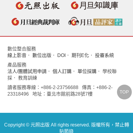
數位整合服務
線上影音
．
數位出版
．
DOI
．
期刊E化
．
投審系統
產品服務
法人/團體試用申請
．
個人訂購
．
單位採購
． 學校聯
採． 教育訓練
讀者服務專線：+886-2-23756688 傳真：+886-2-
TOP
23318496 地址：臺北市館前路28號7樓
Copyright © 元照出版 All rights reserved. 版權所有，禁止轉
貼節錄