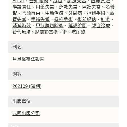
H1N1
、
告知義務
、
疫苗
、
診療失當
、
臨床試驗
、
舉證責任
、
用藥失當
、
急救失當
、
照護失當
、
名譽
權
、
言論自由
、
中斷治療
、
牙周病
、
拒絕手術
、
處
置失當
、
手術失當
、
脊椎手術
、
術前評估
、
針灸
、
消滅時效
、
甲狀腺切除術
、
延誤診斷
、
親自診療
、
替代療法
、
膝關節置換手術
、
玻尿酸
刊名
月旦醫事法報告
期數
202109 (59期)
出版單位
元照出版公司