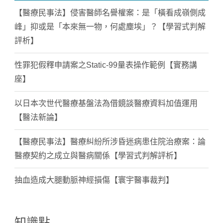
【醫療民事法】侵害醫師名譽權案：是「橫看成嶺側成
峰」抑或是「本來無一物，何處塵埃」？【學習式判解
評析】
性罪犯假釋申請案之Static-99量表操作範例【實務講
座】
以日本次世代醫療基盤法為借鏡談醫療資料加值運用
【醫法新論】
【醫療民事法】醫療糾紛所涉昏迷病患住院治療案：論
醫療契約之成立與醫病關係【學習式判解評析】
抽血造成大腿動脈神經損傷【寰宇醫事裁判】
知識點