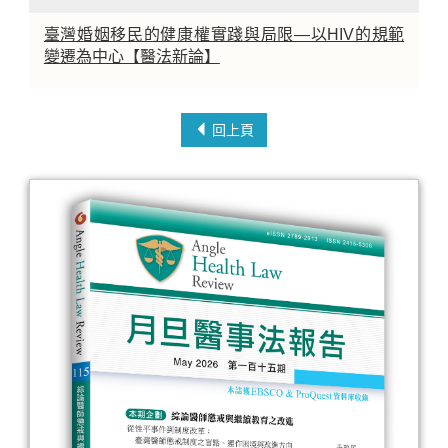
臺灣婚姻移民的健康權實踐與局限—以HIV的規範
變遷為中心【醫法新論】
回上頁