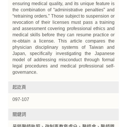
ensuring medical quality, and its unique feature is
the combination of “administrative penalties” and
“retraining orders.” Those subject to suspension or
revocation of their licenses must pass a training
and assessment covering professional ethics and
medical skills before they can resume practice or
re-obtain a license. This article compares the
physician disciplinary systems of Taiwan and
Japan, specifically investigating the Japanese
model of addressing misconduct through formal
legal procedures and medical professional self-
governance.
起訖頁
097-107
關鍵詞
吊銷醫師執照
、
強制再教育處分
、
醫師會
、
醫師懲