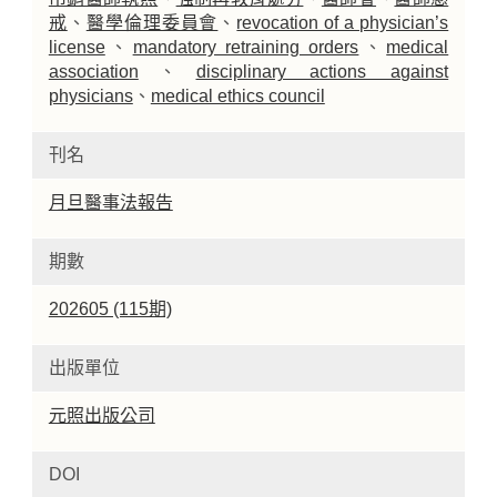
戒
、
醫學倫理委員會
、
revocation of a physician’s
license
、
mandatory retraining orders
、
medical
association
、
disciplinary actions against
physicians
、
medical ethics council
刊名
月旦醫事法報告
期數
202605 (115期)
出版單位
元照出版公司
DOI