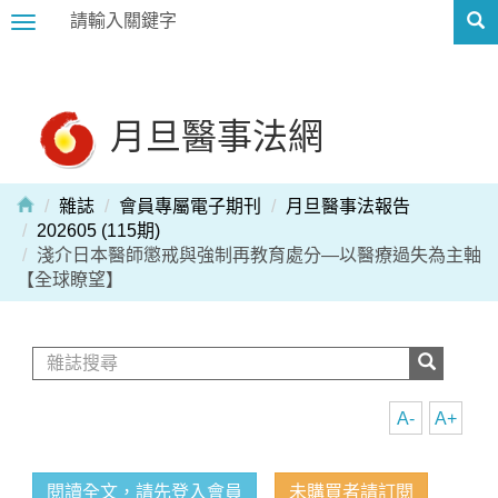
Toggle
navigation
月旦醫事法網
雜誌
會員專屬電子期刊
月旦醫事法報告
202605 (115期)
淺介日本醫師懲戒與強制再教育處分—以醫療過失為主軸
【全球瞭望】
A-
A+
閱讀全文，請先登入會員
未購買者請訂閱