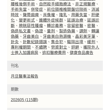
腰椎後側手術
、
自然殺手細胞療法
、
非正規醫療
、
手術失當
、
併發症
、
前位頸椎椎間盤切除術
、
消滅
時效
、
聲帶麻痺
、
肖像權
、
隆乳
、
用藥失當
、
肝硬
化
、
變更術式
、
錐體外症候群
、
延誤治療
、
延誤診
斷
、
膀胱惡性腫瘤
、
轉診義務
、
容留密醫
、
密醫
、
偽造私文書
、
偽證
、
量刑
、
製造偽藥
、
調劑
、
轉讓
偽藥
、
牙齒美白
、
牙齒美白熱源機
、
晶彩美牙筆
、
針灸
、
針數紀錄錯誤
、
集合犯
、
驅除出境
、
緩刑
、
專利權期間
、
不續聘
、
勞資對立
、
迴避
、
攜院外人
士進入加護病房
、
追扣醫療費用
、
健康食品廣告
刊名
月旦醫事法報告
期數
202605 (115期)