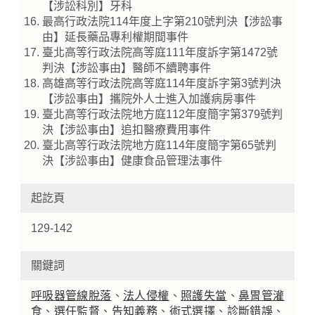
【涉訟科別】牙科
最高行政法院114年度上字第210號判決【涉訟事
由】延長藥品專利權期間事件
臺北高等行政法院高等庭111年度訴字第1472號
判決【涉訟事由】醫師不續聘事件
高雄高等行政法院高等庭114年度訴字第3號判決
【涉訟事由】攜院外人士進入加護病房事件
臺北高等行政法院地方庭112年度簡字第379號判
決【涉訟事由】追扣醫療費用事件
臺北高等行政法院地方庭114年度簡字第65號判
決【涉訟事由】健康食品管理法事件
起訖頁
129-142
關鍵詞
呼吸器管線脫落
、
法人侵權
、
照護失當
、
鼻胃管灌
食
、
選任監督
、
告知義務
、
術式選擇
、
診斷錯誤
、