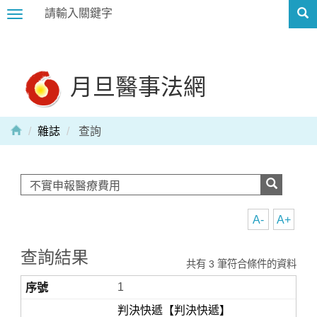
Toggle
navigation
月旦醫事法網
雜誌
查詢
A-
A+
查詢結果
共有 3 筆符合條件的資料
1
判決快遞【判決快遞】