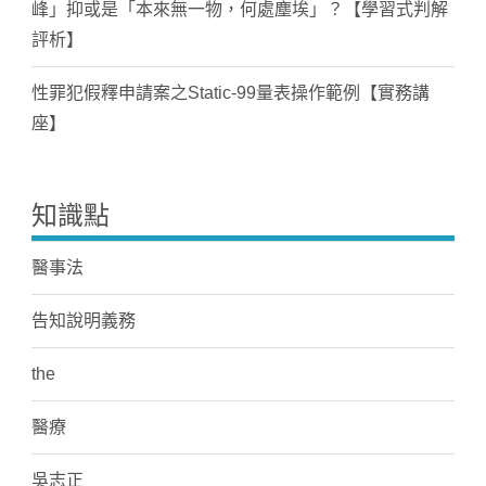
峰」抑或是「本來無一物，何處塵埃」？【學習式判解
評析】
性罪犯假釋申請案之Static-99量表操作範例【實務講
座】
知識點
醫事法
告知說明義務
the
醫療
吳志正