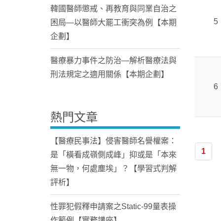
韓國醫師懲戒、再教育與同業自治之
5
困局—以醫師大罷工衝突為例【本期
企劃】
醫療暴力事件之防治—解析醫療法與
刑法規定之適用關係【本期企劃】
6
熱門文章
【醫療民事法】侵害醫師名譽權案：
1
是「橫看成嶺側成峰」抑或是「本來
無一物，何處塵埃」？【學習式判解
評析】
性罪犯假釋申請案之Static-99量表操
作範例【實務講座】