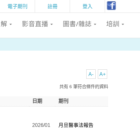
電子期刊
註冊
登入
判解
影音直播
圖書/雜誌
培訓
A-
A+
共有 6 筆符合條件的資料
日期
期刊
2026/01
月旦醫事法報告