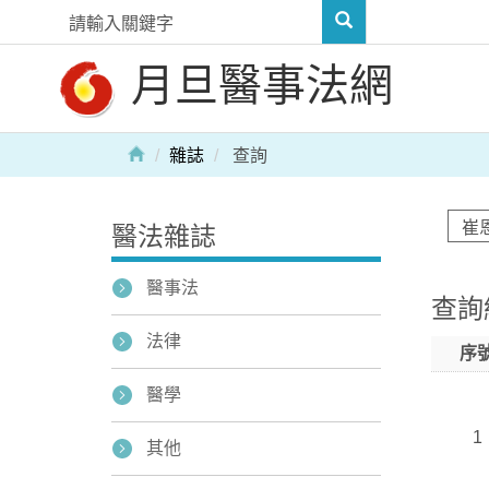
月旦醫事法網
雜誌
查詢
醫法雜誌
醫事法
查詢
法律
序
醫學
1
其他