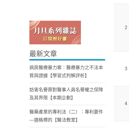
2
最新文章
Home
病房醫療暴力案：醫療暴力之不法本
3
質與證據【學習式判解評析】
妨害名譽罪對醫事人員名譽權之保障
及其界限【本期企劃】
4
醫藥產業的專利法（二）：專利要件
—適格標的【醫法教室】