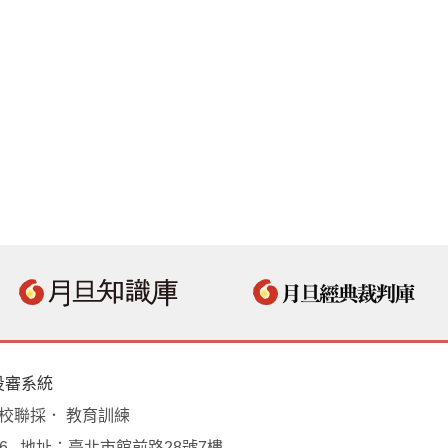
投審系統
學校聯採． 教育訓練
18496 地址：臺北市館前路28號7樓