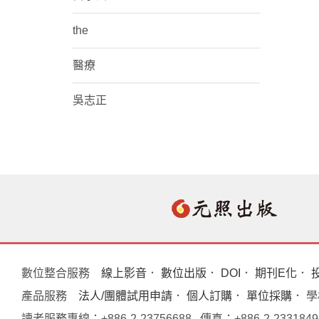
the
醫療
吳志正
數位整合服務
線上影音
．
數位出版
．
DOI
．
期刊E化
．
產品服務
法人/團體試用申請
．
個人訂購
．
單位採購
． 
讀者服務專線：+886-2-23756688 傳真：+886-2-233