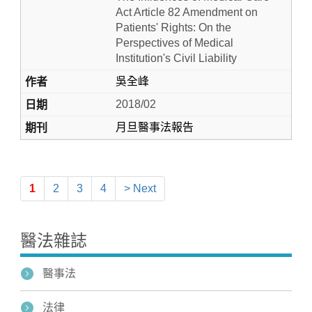
Act Article 82 Amendment on
Patients' Rights: On the
Perspectives of Medical
Institution's Civil Liability
吳全峰
2018/02
月旦醫事法報告
1
2
3
4
> Next
醫法雜誌
醫事法
法律