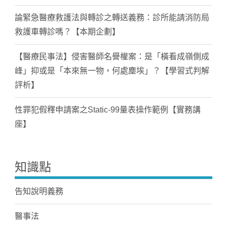
論緊急醫療救護法與轉診之轉送義務：診所能請消防局
救護車轉診嗎？【本期企劃】
【醫療民事法】侵害醫師名譽權案：是「橫看成嶺側成
峰」抑或是「本來無一物，何處塵埃」？【學習式判解
評析】
性罪犯假釋申請案之Static-99量表操作範例【實務講
座】
知識點
告知說明義務
醫事法