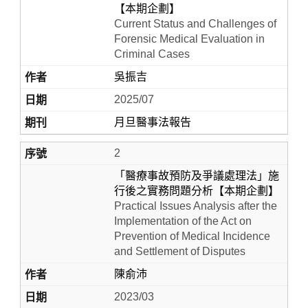
【本期企劃】
Current Status and Challenges of
Forensic Medical Evaluation in
Criminal Cases
吳振吉
2025/07
月旦醫事法報告
2
Home
「醫療事故預防及爭議處理法」施
行後之實務問題分析【本期企劃】
Practical Issues Analysis after the
Implementation of the Act on
Prevention of Medical Incidence
and Settlement of Disputes
陳俞沛
2023/03