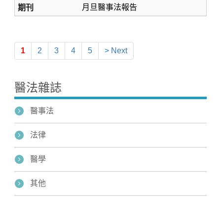
月旦醫事法報告
1
2
3
4
5
> Next
醫法雜誌
醫事法
法律
醫學
其他