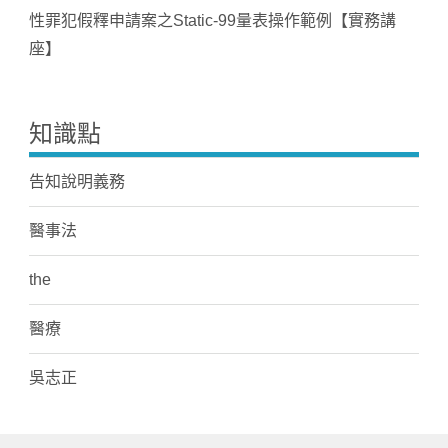
性罪犯假釋申請案之Static-99量表操作範例【實務講
座】
知識點
告知說明義務
醫事法
the
醫療
吳志正