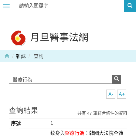
Toggle
navigation
月旦醫事法網
雜誌
查詢
A-
A+
查詢結果
共有 47 筆符合條件的資料
1
紋身與
醫療行為
：韓國大法院全體