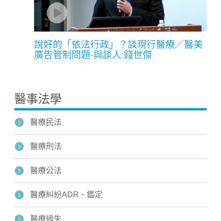
說好的「依法行政」？談現行醫療／醫美
廣告管制問題-與談人:錢世傑
醫事法學
醫療民法
醫療刑法
醫療公法
醫療糾紛ADR、鑑定
醫療過失