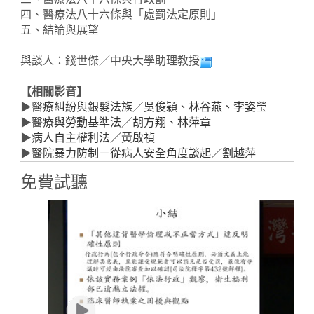
四、醫療法八十六條與「處罰法定原則」
五、結論與展望
與談人：錢世傑／中央大學助理教授
【相關影音】
▶
醫療糾紛與銀髮法族／吳俊穎、林谷燕、李姿瑩
▶
醫療與勞動基準法／胡方翔、林萍章
▶
病人自主權利法／黃啟禎
▶
醫院暴力防制－從病人安全角度談起／劉越萍
免費試聽