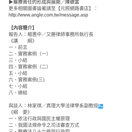
▶
醫療責任的形成與展開／陳聰富
更多相關圖書論著請至【元照網路書店】：
http://www.angle.com.tw/message.asp
【內容簡介】
報告人：楊惠中／又勝律師事務所執行長
《講 綱》
一、前言
二、實務案例（一）
三、小結
四、實務案例（二）
五、小結
六、實務案例(三)
七、小結
八、總結
與談人：林家祺／真理大學法律學系副教授
《綱 要》
一、依法行政與國民主權原理
二、我國法規命令之司法審查方式
三、醫療法八十六條與行政罰