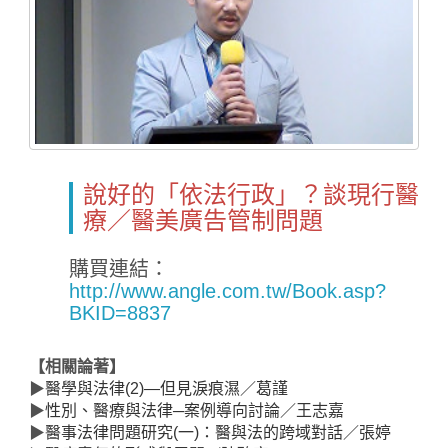
說好的「依法行政」？談現行醫
療／醫美廣告管制問題
Home
購買連結：
http://www.angle.com.tw/Book.asp?
BKID=8837
【相關論著】
▶
醫學與法律(2)—但見淚痕濕／葛謹
▶
性別、醫療與法律─案例導向討論／王志嘉
▶
醫事法律問題研究(一)：醫與法的跨域對話／張婷