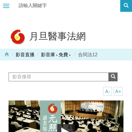
Toggle
navigation
月旦醫事法網
影音直播
影音庫
免費
合同法12
A-
A+