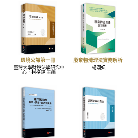
環境公課第一冊
廢棄物清理法實務解析
臺灣大學財稅法學研究中
楊翊妘
心．柯格鐘 主編