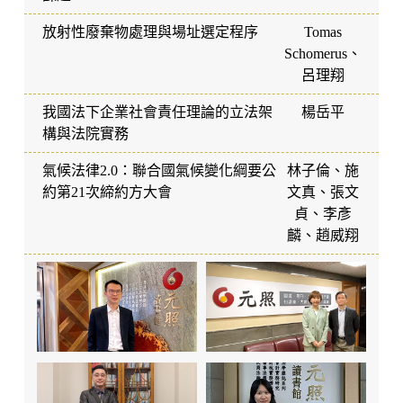
放射性廢棄物處理與場址選定程序
Tomas
Schomerus、
呂理翔
我國法下企業社會責任理論的立法架
楊岳平
構與法院實務
氣候法律2.0：聯合國氣候變化綱要公
林子倫、施
約第21次締約方大會
文真、張文
貞、李彥
麟、趙威翔