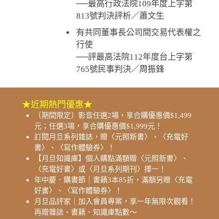
──最高行政法院109年度上字第
813號判決評析／蕭文生
有共同董事長公司間交易代表權之
行使
──評最高法院112年度台上字第
765號民事判決／周振鋒
★近期熱門優惠★
〔期間限定〕影音任選2場，享合購優惠價$1,499
元；任選3場，享合購優惠價$1,999元！
訂閱月旦系列雜誌，贈〈元照新書〉、〈充電好
書〉、〈寫作體驗券〉！
【月旦知識庫】個人購點滿額贈〈元照新書〉、
〈充電好書〉或〈月旦系列期刊〉擇一！
年中慶．購書節｜書籍3本85折，滿額另贈〈充電
好書〉、〈寫作體驗券〉！
月旦品評家｜加入會員專案，享一年無限次觀看！
再贈雜誌、書籍、知識庫點數～