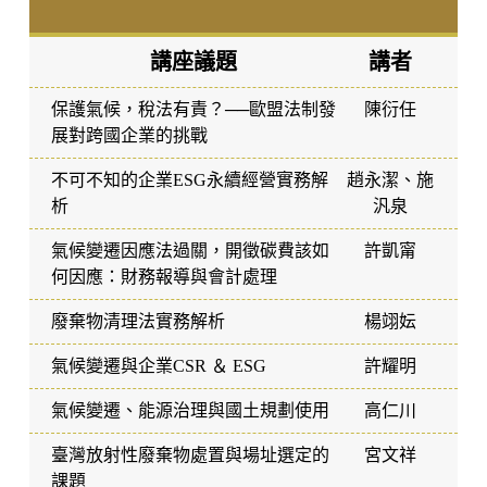
講座議題
講者
保護氣候，稅法有責？──歐盟法制發
陳衍任
展對跨國企業的挑戰
不可不知的企業ESG永續經營實務解
趙永潔、施
析
汎泉
氣候變遷因應法過關，開徵碳費該如
許凱甯
何因應：財務報導與會計處理
廢棄物清理法實務解析
楊翊妘
氣候變遷與企業CSR ＆ ESG
許耀明
氣候變遷、能源治理與國土規劃使用
高仁川
臺灣放射性廢棄物處置與場址選定的
宮文祥
課題