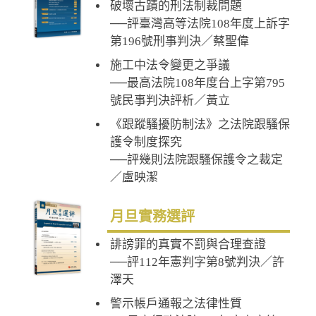
破壞古蹟的刑法制裁問題
──評臺灣高等法院108年度上訴字
第196號刑事判決／蔡聖偉
施工中法令變更之爭議
──最高法院108年度台上字第795
號民事判決評析／黃立
《跟蹤騷擾防制法》之法院跟騷保
護令制度探究
──評幾則法院跟騷保護令之裁定
／盧映潔
月旦實務選評
誹謗罪的真實不罰與合理查證
──評112年憲判字第8號判決／許
澤天
警示帳戶通報之法律性質