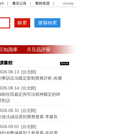
&A
|
書店公告
|
教師資源
|
sitemap
旦知識庫
月旦品評家
讀書館
026.08.13 [台北館]
刑事訴訟法鑑定新制實務評析-吳燦
026.08.14 [台北館]
強制住院裁定與司法精神鑑定的跨
界對話
026.08.31 [台北館]
行政法誠信原則實務發展-李建良
026.09.01 [台北館]
違約金酌減裁判之新發展-吳從周