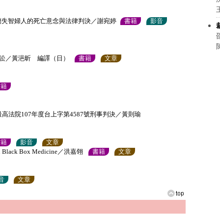
蘭失智婦人的死亡意念與法律判決／謝宛婷
書籍
影音
訟／黃浥昕 編譯（日）
書籍
文章
書籍
高法院107年度台上字第4587號刑事判決／黃則瑜
書籍
影音
文章
dy on Black Box Medicine／洪嘉翎
書籍
文章
音
文章