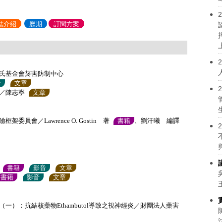
2
誌介紹
歷期
訂閱方案
2
氏基金會菸害防制中心
音
文章
2
／陳志寧
文章
會／Lawrence O. Gostin 著
書籍
、劉汗曦 編譯
2
書籍
影音
文章
書籍
影音
文章
）：抗結核藥物Ethambutol導致之視神經炎／財團法人藥害