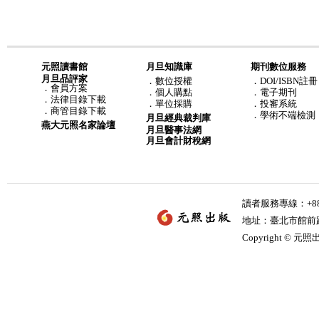
元照讀書館
月旦知識庫
期刊數位服務
月旦品評家
．
數位授權
．DOI/ISBN註冊
．
會員方案
．
個人購點
．電子期刊
．
法律目錄下載
．
單位採購
．投審系統
．
商管目錄下載
．學術不端檢測
月旦經典裁判庫
燕大元照名家論壇
月旦醫事法網
月旦會計財稅網
讀者服務專線：+886-
地址：臺北市館前路2
Copyright © 元照