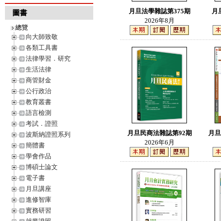
月旦法學雜誌第375期
月
圖書
2026年8月
總覽
向大師致敬
各類工具書
法律學習．研究
生活法律
商管財金
公行政治
教育叢書
語言檢測
考試．證照
月旦民商法雜誌第92期
月旦
波斯納證照系列
2026年6月
簡體書
學會作品
博碩士論文
電子書
月旦講座
進修智庫
實務研習