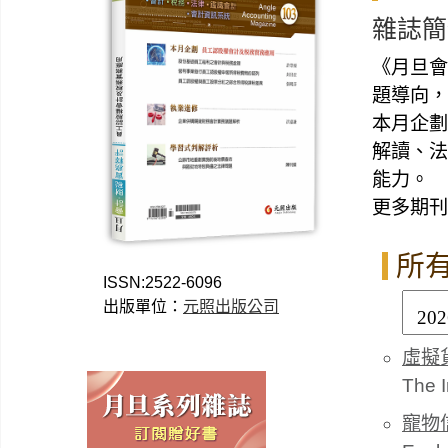
雜誌簡
《月旦會
題導向，
本月企劃
解讀、法
能力。
更多期刊
所
ISSN:2522-6096
出版單位：
元照出版公司
虛擬
The I
寵物