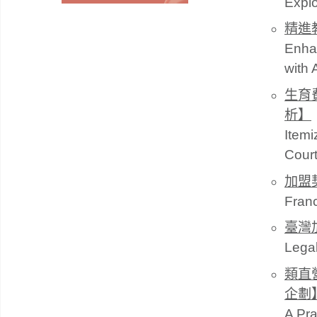
Explo
精進
Enhan
with 
生育
析】
Itemi
Cour
加盟
Franc
臺灣
Legal
類直
企劃
A Pra