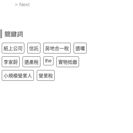
> Next
關鍵詞
紙上公司
信託
房地合一稅
遺囑
the
李家蔚
遺產稅
實物抵繳
小規模營業人
營業稅