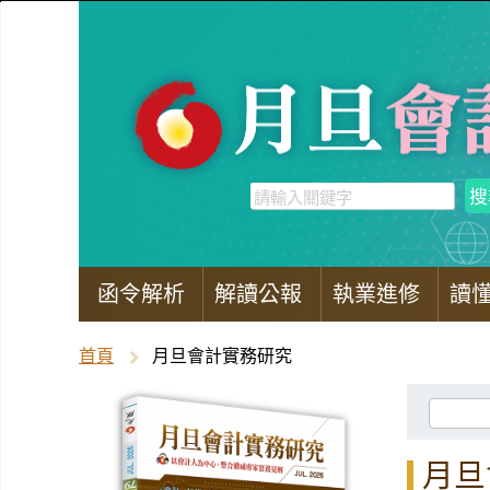
函令解析
解讀公報
執業進修
讀
首頁
月旦會計實務研究
月旦會