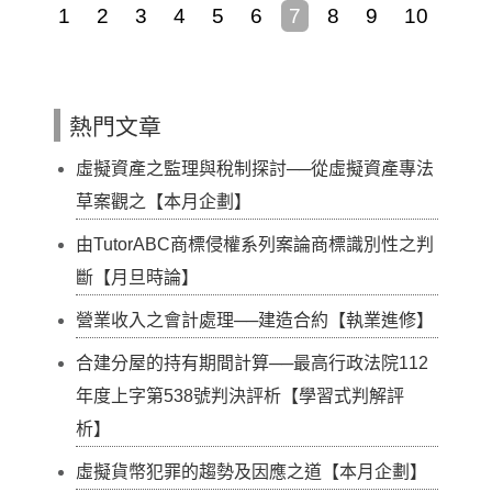
1
2
3
4
5
6
7
8
9
10
熱門文章
虛擬資產之監理與稅制探討──從虛擬資產專法
草案觀之【本月企劃】
由TutorABC商標侵權系列案論商標識別性之判
斷【月旦時論】
營業收入之會計處理──建造合約【執業進修】
合建分屋的持有期間計算──最高行政法院112
年度上字第538號判決評析【學習式判解評
析】
虛擬貨幣犯罪的趨勢及因應之道【本月企劃】