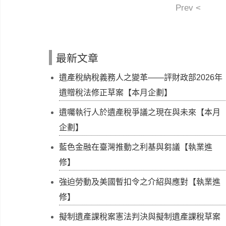
Prev <
最新文章
遺產稅納稅義務人之變革——評財政部2026年
遺贈稅法修正草案【本月企劃】
遺囑執行人於遺產稅爭議之現在與未來【本月
企劃】
藍色金融在臺灣推動之利基與芻議【執業進
修】
強迫勞動及美國暫扣令之介紹與應對【執業進
修】
擬制遺產課稅案憲法判決與擬制遺產課稅草案