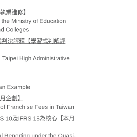
執業進修】
the Ministry of Education
and Colleges
5號判決評釋【學習式判解評
Taipei High Administrative
s an Example
月企劃】
 of Franchise Fees in Taiwan
10及IFRS 15為核心【本月
al Reporting under the Quasi-