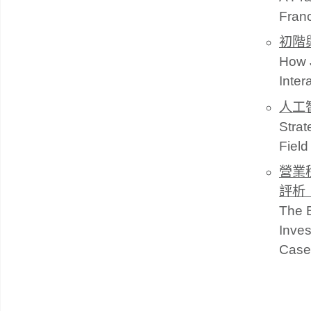
Fran
初階
How J
Inter
人工
Strat
Field 
營業
評析
The B
Inves
Case