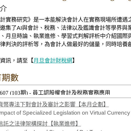
介
計實務研究》是一本能解決會計人在實務現場所遭遇
邀集了AI與會計、稅務、法律以及鑑識會計等學界與
、月旦時論、執業進修、學習式判解評析中介紹國際
律判決的評析等，為會計人做最好的儲量，同時培養
資訊，請至【
月旦會計財稅網
】
有期數
貨幣專法下對會計及審計之影響【本月企劃】
mpact of Specialized Legislation on Virtual Currenc
信託之法律架構探討【執業進修】