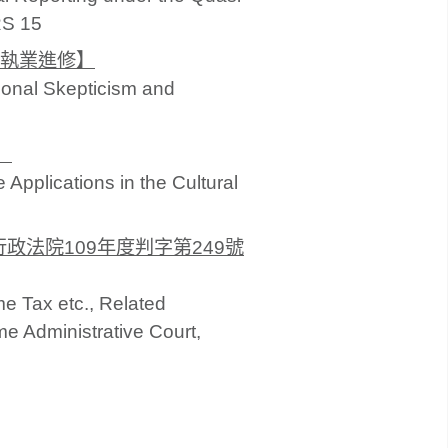
RS 15
執業進修】
sional Skepticism and
】
 Applications in the Cultural
法院109年度判字第249號
e Tax etc., Related
e Administrative Court,