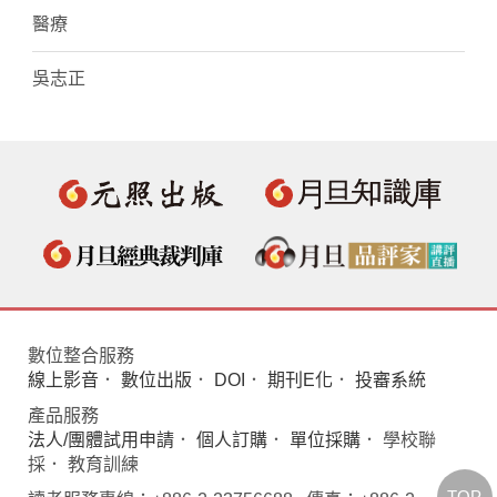
醫療
吳志正
數位整合服務
線上影音
．
數位出版
．
DOI
．
期刊E化
．
投審系統
產品服務
法人/團體試用申請
．
個人訂購
．
單位採購
． 學校聯
採． 教育訓練
TOP