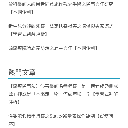
骨科醫師未經患者同意施作截骨手術之民事責任研究
【本期企劃】
新生兒分娩致死案：法定扶養損害之賠償與專家諮詢
【學習式判解評析】
論醫療院所霸凌防治之雇主責任【本期企劃】
熱門文章
【醫療民事法】侵害醫師名譽權案：是「橫看成嶺側成
峰」抑或是「本來無一物，何處塵埃」？【學習式判解
評析】
性罪犯假釋申請案之Static-99量表操作範例【實務講
座】