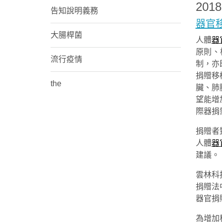
201
告知說明義務
器官
大腸桿菌
人體
器
原則、
流行疫情
制，亦
捐贈移
the
臟、肺
望能增
際器捐
捐贈者
人體
器
建議。
雲林科
捐贈法
器官捐
為增加