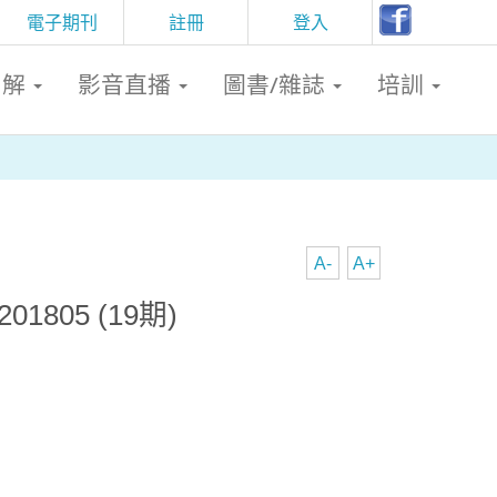
電子期刊
註冊
登入
判解
影音直播
圖書/雜誌
培訓
A-
A+
1805 (19期)