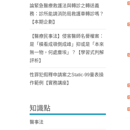
論緊急醫療救護法與轉診之轉送義
務：診所能請消防局救護車轉診嗎？
【本期企劃】
【醫療民事法】侵害醫師名譽權案：
是「橫看成嶺側成峰」抑或是「本來
無一物，何處塵埃」？【學習式判解
評析】
性罪犯假釋申請案之Static-99量表操
作範例【實務講座】
知識點
醫事法