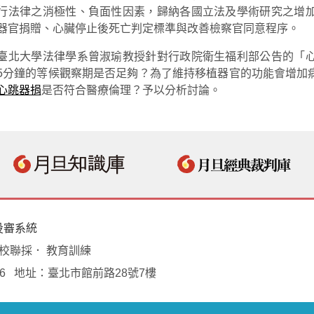
行法律之消極性、負面性因素，歸納各國立法及學術研究之增
器官捐贈、心臟停止後死亡判定標準與改善檢察官同意程序。
臺北大學法律學系曾淑瑜教授針對行政院衛生福利部公告的「
5分鐘的等候觀察期是否足夠？為了維持移植器官的功能會增加
心跳器捐
是否符合醫療倫理？予以分析討論。
投審系統
學校聯採． 教育訓練
18496 地址：臺北市館前路28號7樓