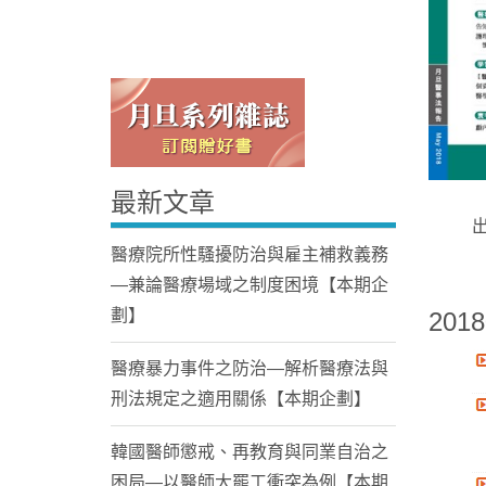
最新文章
Home
醫療院所性騷擾防治與雇主補救義務
—兼論醫療場域之制度困境【本期企
劃】
2018
醫療暴力事件之防治—解析醫療法與
刑法規定之適用關係【本期企劃】
韓國醫師懲戒、再教育與同業自治之
困局—以醫師大罷工衝突為例【本期