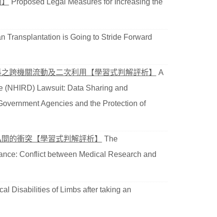
劃】
Proposed Legal Measures for Increasing the
 Transplantation is Going to Stride Forward
料之跨機關流動及二次利用【學習式判解評析】
A
e (NHIRD) Lawsuit: Data Sharing and
overnment Agencies and the Protection of
私間的衝突【學習式判解評析】
The
surance: Conflict between Medical Research and
al Disabilities of Limbs after taking an