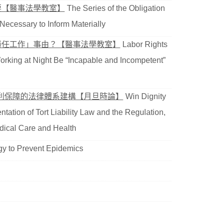
要【醫事法學教室】
The Series of the Obligation
s Necessary to Inform Materially
勝任工作」事由？【醫事法學教室】
Labor Rights
rking at Night Be “Incapable and Incompetent”
利保障的法律體系建構【月旦時論】
Win Dignity
tation of Tort Liability Law and the Regulation,
edical Care and Health
gy to Prevent Epidemics