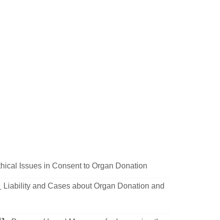
hical Issues in Consent to Organ Donation
】
Liability and Cases about Organ Donation and