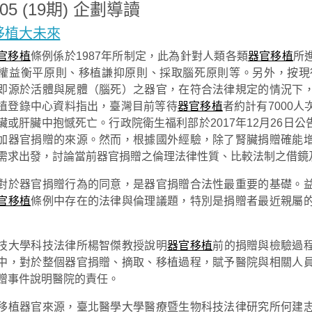
805 (19期) 企劃導讀
移植大未來
官移植
條例係於1987年所制定，此為針對人類各類
器官移植
所
權益衡平原則、移植謙抑原則、採取腦死原則等。另外，按現
即源於活體與屍體（腦死）之器官，在符合法律規定的情況下
植登錄中心資料指出，臺灣目前等待
器官移植
者約計有7000
臟或肝臟中抱憾死亡。行政院衛生福利部於2017年12月26日
加器官捐贈的來源。然而，根據國外經驗，除了腎臟捐贈確能
需求出發，討論當前器官捐贈之倫理法律性質、比較法制之借鏡
對於器官捐贈行為的同意，是器官捐贈合法性最重要的基礎。
官移植
條例中存在的法律與倫理議題，特別是捐贈者最近親屬
技大學科技法律所楊智傑教授說明
器官移植
前的捐贈與檢驗過
中，對於整個器官捐贈、摘取、移植過程，賦予醫院與相關人
贈事件說明醫院的責任。
移植器官來源，臺北醫學大學醫療暨生物科技法律研究所何建