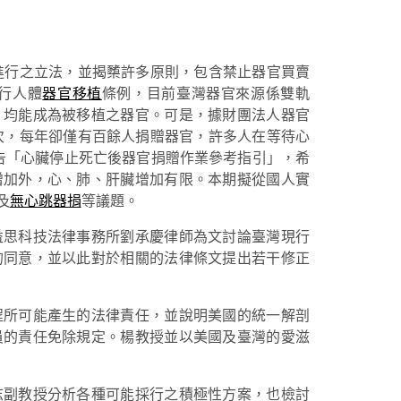
進行之立法，並揭櫫許多原則，包含禁止器官買賣
行人體
器官移植
條例，目前臺灣器官來源係雙軌
，均能成為被移植之器官。可是，據財團法人器官
人次，每年卻僅有百餘人捐贈器官，許多人在等待心
公告「心臟停止死亡後器官捐贈作業參考指引」，希
增加外，心、肺、肝臟增加有限。本期擬從國人實
及
無心跳器捐
等議題。
益思科技法律事務所劉承慶律師為文討論臺灣現行
的同意，並以此對於相關的法律條文提出若干修正
程所可能產生的法律責任，並說明美國的統一解剖
員的責任免除規定。楊教授並以美國及臺灣的愛滋
志副教授分析各種可能採行之積極性方案，也檢討