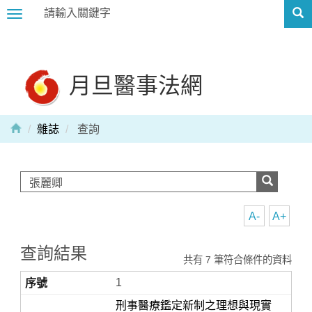
Toggle
navigation
月旦醫事法網
雜誌
查詢
A-
A+
查詢結果
共有 7 筆符合條件的資料
1
刑事醫療鑑定新制之理想與現實