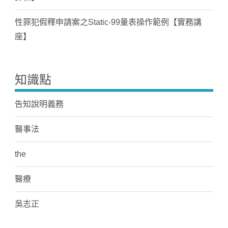
性罪犯假釋申請案之Static-99量表操作範例【實務講
座】
知識點
告知說明義務
醫事法
the
醫療
吳志正