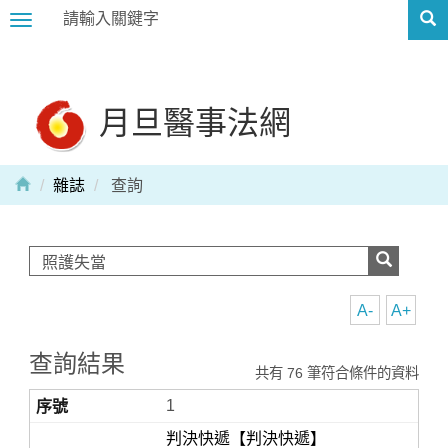
Toggle
navigation
月旦醫事法網
雜誌
查詢
A-
A+
查詢結果
共有 76 筆符合條件的資料
1
判決快遞【判決快遞】