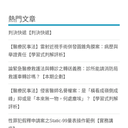
熱門文章
判決快遞【判決快遞】
【醫療民事法】雷射近視手術併發圓錐角膜案：病歷與
舉證責任【學習式判解評析】
論緊急醫療救護法與轉診之轉送義務：診所能請消防局
救護車轉診嗎？【本期企劃】
【醫療民事法】侵害醫師名譽權案：是「橫看成嶺側成
峰」抑或是「本來無一物，何處塵埃」？【學習式判解
評析】
性罪犯假釋申請案之Static-99量表操作範例【實務講