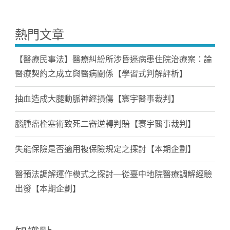
熱門文章
【醫療民事法】醫療糾紛所涉昏迷病患住院治療案：論
醫療契約之成立與醫病關係【學習式判解評析】
抽血造成大腿動脈神經損傷【寰宇醫事裁判】
腦腫瘤栓塞術致死二審逆轉判賠【寰宇醫事裁判】
失能保險是否適用複保險規定之探討【本期企劃】
醫預法調解運作模式之探討—從臺中地院醫療調解經驗
出發【本期企劃】