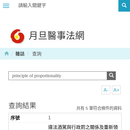
Toggle
navigation
月旦醫事法網
雜誌
查詢
A-
A+
查詢結果
共有 5 筆符合條件的資料
1
違法酒駕與行政罰之關係及重新領