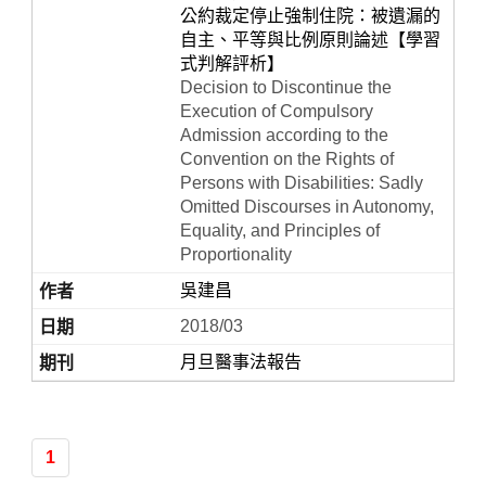
公約裁定停止強制住院：被遺漏的
自主、平等與比例原則論述【學習
式判解評析】
Decision to Discontinue the
Execution of Compulsory
Admission according to the
Convention on the Rights of
Persons with Disabilities: Sadly
Omitted Discourses in Autonomy,
Equality, and Principles of
Proportionality
吳建昌
2018/03
月旦醫事法報告
1