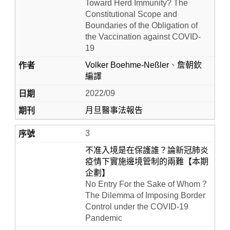
Toward Herd Immunity? The
Constitutional Scope and
Boundaries of the Obligation of
the Vaccination against COVID-
19
Volker Boehme-Neßler
、
詹朝欽
編譯
2022/09
月旦醫事法報告
3
不准入境是在保護誰？論新冠肺炎
疫情下實施邊境管制的兩難【本期
企劃】
No Entry For the Sake of Whom？
The Dilemma of Imposing Border
Control under the COVID-19
Pandemic