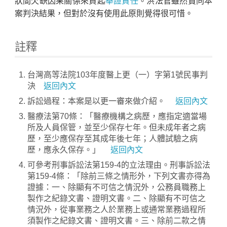
狀間欠缺因果關係來負起
舉證責任
。洪法官雖然贊同本
案判決結果，但對於沒有使用此原則覺得很可惜。
註釋
台灣高等法院103年度醫上更（一）字第1號民事判
決
返回內文
訴訟過程：本案是以更一審來做介紹。
返回內文
醫療法第70條：「醫療機構之病歷，應指定適當場
所及人員保管，並至少保存七年。但未成年者之病
歷，至少應保存至其成年後七年；人體試驗之病
歷，應永久保存。」
返回內文
可參考刑事訴訟法第159-4的立法理由。刑事訴訟法
第159-4條：「除前三條之情形外，下列文書亦得為
證據：一、除顯有不可信之情況外，公務員職務上
製作之紀錄文書、證明文書。二、除顯有不可信之
情況外，從事業務之人於業務上或通常業務過程所
須製作之紀錄文書、證明文書。三、除前二款之情