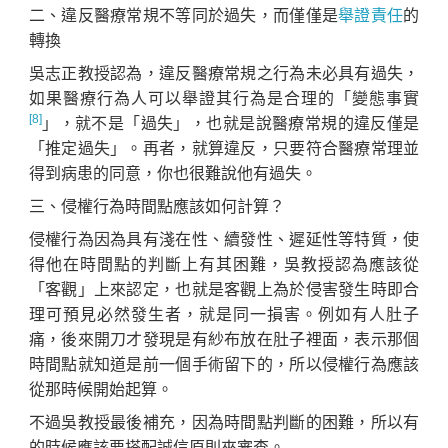
二、違反醫療常規不等同於過失，而僅僅是
舉證責任
的
轉換
吳志正教授認為，違反醫療常規之行為未必具有過失，
如果醫療行為人可以舉證其行為是合理的「變態事實
[8]
」，就不是「過失」，也就是說醫療常規的違反僅是
「推定過失」。再者，就算違反，只要符合醫療常理並
得到病患的同意，你也很難說他有過失。
三、侵權行為時間點應該如何計算？
侵權行為因為具有淺在性、續發性、遲延性等特質，使
得他在時間點的判斷上有其困難，吳教授認為應該從
「客觀」上來認定，也就是客觀上為於侵害發生時即合
理可預見必然發生者，就是同一損害。例如有人肚子
痛，後來開刀才發現是有紗布放在肚子裡面，表示那個
時間點就知道是前一個手術留下的，所以侵權行為應該
從那時候開始起算。
不過吳教授最後補充，因為時間點判斷的困難，所以有
的時候應該要搭配誠信原則來審查。