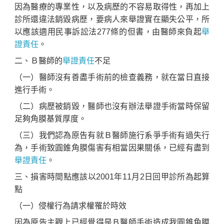
因為醫療的專業性，以及病歷的不容易取得性，再加上
診所還違法銷毀病歷，要病人來舉證實在顯失公平，所
以應該適用民事訴訟法277條的但書，由醫師來負起
舉
證責任
。
二、Ｂ醫師的
舉證責任
不足
（一）醫師沒有善盡手術前的檢查義務，就在當日直接
進行手術。
（二）病歷被銷毀，醫師也沒有辦法舉證手術當時保留
足夠角膜基質厚度。
（三）我們認為原告有就Ｂ醫師施行系爭手術有過失行
為，手術致圓錐角膜傷害有相當因果關係，已經有盡到
舉證責任
。
三、損害時間點應該以2001年11月2日回甲診所為起算
點
（一）侵權行為請求權罹於時效
因為原告主觀上已經覺得是Ｂ醫師手術造成我圓錐角膜