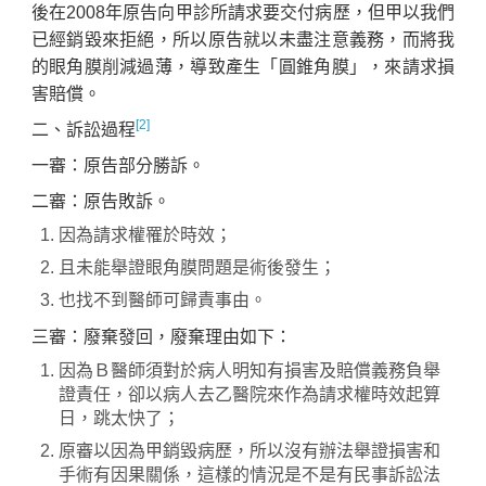
後在2008年原告向甲診所請求要交付病歷，但甲以我們
已經銷毀來拒絕，所以原告就以未盡注意義務，而將我
的眼角膜削減過薄，導致產生「圓錐角膜」，來請求損
害賠償。
[2]
二、訴訟過程
一審：原告部分勝訴。
二審：原告敗訴。
因為請求權罹於時效；
且未能舉證眼角膜問題是術後發生；
也找不到醫師可歸責事由。
三審：廢棄發回，廢棄理由如下：
因為Ｂ醫師須對於病人明知有損害及賠償義務負舉
證責任，卻以病人去乙醫院來作為請求權時效起算
日，跳太快了；
原審以因為甲銷毀病歷，所以沒有辦法舉證損害和
手術有因果關係，這樣的情況是不是有民事訴訟法