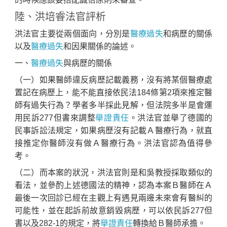
陸、洪培睿法官評析
洪法官主要從兩個面向，分別是
醫療過失
和病歷的關係
以及
醫療過失
和因果關係的論述。
一、
醫療過失
與病歷的關係
（一）如果醫師違反病歷記載義務，沒有將某個醫療處
置記在病歷上，能不能直接依民法184條第2項來推定醫
師有過失行為？學者多半採此見解，但法院多半是會運
用民訴277但書來調整
舉證責任
。洪法官並舉了德國的
民事訴訟法規定，如果病歷沒有記載Ａ醫療行為，就直
接推定你醫師沒有做Ａ醫療行為。洪法官認為值得參
考。
（二）而本案的狀況，洪法官則是和吳教授採取類似的
看法，並參酌上述德國法的精神，認為本案Ｂ醫師在Ａ
最後一次回診已經在主觀上有遇見兩邊未來會有醫糾的
可能性，並在起訴前故意銷毀病歷，可以依民訴277但
書以及282-1的規定，將
舉證責任
轉換給Ｂ醫師承擔。