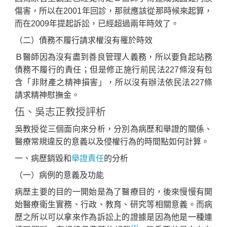
傷害，所以在2001年回診，那就應該從那時候來起算，
而在2009年提起訴訟，已經超過兩年時效了。
（二）債務不履行請求權沒有罹於時效
Ｂ醫師因為沒有盡到善良管理人義務，所以要負起站務
債務不履行的責任；但是修正施行前民法227條沒有包
含「非財產之精神損害」，所以沒有辦法依民法227條
請求精神慰撫金。
伍、吳志正教授評析
吳教授從三個面向來分析，分別為病歷和舉證的關係、
醫療常規違反的意義以及侵權行為的時間點如何計算。
一、病歷銷毀和
舉證責任
的分析
（一）病例的意義及功能
病歷主要的目的一開始是為了醫療目的，後來慢慢有開
始醫療衛生實務、行政、教育、研究等相關意義。而病
歷之所以可以拿來作為訴訟上的證據是因為他是一種連