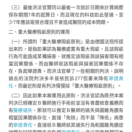
（三）最後洪法官贊同以最後一次就診日期來計算病歷
保存期間7年的起算日，而且現在的科技如此發達，至
少7年應該是很合理且不會造成醫院的成本問題。
二、重大醫療瑕疵原則的運用
（一）所謂的「重大醫療瑕疵原則」是由德國法院所提
出來的，是指如果認為醫療處置有重大瑕疵，且該瑕疵
行為可能造成某種損害，就推定該瑕疵與該損害間有相
當因果關係，而由醫師就該瑕疵與損害因果關係不存
在，負起舉證責。而洪法官舉了一些相關的判決，說明
過去的法院判決多半是依民訴277但書來降低
舉證責
任
，而最近則是有判決慢慢採「重大醫療瑕疵原則」。
（二）因此如果本案運用此原則，洪法官認為既然本案
判決已經確定Ｂ醫師施行手術前並沒有善盡檢查義務而
有
醫療過失
，那就可以推定Ｂ醫師的過失與圓錐角膜有
相當因果關係存在，直接「免除」而不是「降低」病患
的
舉證責任
，直接就Ｂ醫師就其過失行為和圓錐角膜症