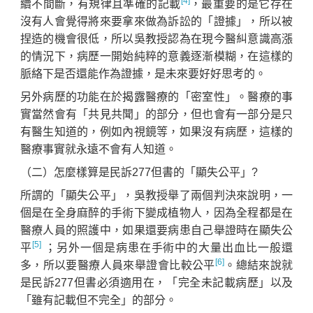
[4]
續不間斷，有規律且準確的記載
，最重要的是它存在
沒有人會覺得將來要拿來做為訴訟的「證據」，所以被
捏造的機會很低，所以吳教授認為在現今醫糾意識高漲
的情況下，病歷一開始純粹的意義逐漸模糊，在這樣的
脈絡下是否還能作為證據，是未來要好好思考的。
另外病歷的功能在於揭露醫療的「密室性」。醫療的事
實當然會有「共見共聞」的部分，但也會有一部分是只
有醫生知道的，例如內視鏡等，如果沒有病歷，這樣的
醫療事實就永遠不會有人知道。
（二）怎麼樣算是民訴277但書的「顯失公平」?
所謂的「顯失公平」，吳教授舉了兩個判決來說明，一
個是在全身麻醉的手術下變成植物人，因為全程都是在
醫療人員的照護中，如果還要病患自己舉證時在顯失公
[5]
平
；另外一個是病患在手術中的大量出血比一般還
[6]
多，所以要醫療人員來舉證會比較公平
。總結來說就
是民訴277但書必須適用在，「完全未記載病歷」以及
「雖有記載但不完全」的部分。