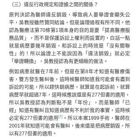
（三）違反行政規定和證據之間的關係？
原判決認為醫師違反銷毀，導致病人要舉證會顯失公
平，吳教授雖然贊同結論，但是論理過程有所不同。他
認為醫療法第70條第1項本身的目的是要「提高醫療服
務品質」，而不是保護訴訟上權利而設置的，白話一點
就是病歷要幾年銷毀，和訴訟上的時效是「沒有關聯
性」的！所以論證上不能說因為「違法銷毀」就必定
「舉證轉換」，吳教授認為有更細緻的做法。
例如病患就醫在7年前，但是在第8年才知道有醫療傷
害，雙方發生醫糾後，這時候醫師知道我可能會有盡到
訴訟的可能，所以趕快銷病歷，就算是在起訴前，就算
病歷早就超過7年，這時候應該還是有277但書的適用，
所以吳教授認為判斷點不是「年份」，而是醫師「已
經」知道有醫糾且知道病歷有不利於我的事實，這時候
[7]
必定有277但書的適用
。所以本案1999手術，醫師在
2001年就知道可能會有醫糾，後來還是把病歷銷毀，所
以有277但書的適用。