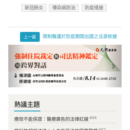
新冠肺炎
傳染病防治
防疫措施
限制醫護於防疫期間出國之法源依據
上一篇
Previous
Next
熱議主題
6/24
療效不能保證：醫療廣告的法律紅線
6/17