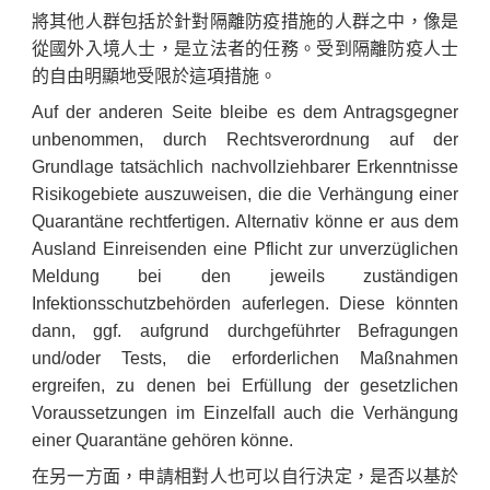
將其他人群包括於針對隔離防疫措施的人群之中，像是
從國外入境人士，是立法者的任務。受到隔離防疫人士
的自由明顯地受限於這項措施。
Auf der anderen Seite bleibe es dem Antragsgegner
unbenommen, durch Rechtsverordnung auf der
Grundlage tatsächlich nachvollziehbarer Erkenntnisse
Risikogebiete auszuweisen, die die Verhängung einer
Quarantäne rechtfertigen. Alternativ könne er aus dem
Ausland Einreisenden eine Pflicht zur unverzüglichen
Meldung bei den jeweils zuständigen
Infektionsschutzbehörden auferlegen. Diese könnten
dann, ggf. aufgrund durchgeführter Befragungen
und/oder Tests, die erforderlichen Maßnahmen
ergreifen, zu denen bei Erfüllung der gesetzlichen
Voraussetzungen im Einzelfall auch die Verhängung
einer Quarantäne gehören könne.
在另一方面，申請相對人也可以自行決定，是否以基於