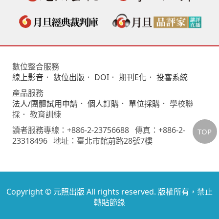
數位整合服務
線上影音
．
數位出版
．
DOI
．
期刊E化
．
投審系統
產品服務
法人/團體試用申請
．
個人訂購
．
單位採購
． 學校聯
採． 教育訓練
讀者服務專線：+886-2-23756688 傳真：+886-2-
TOP
23318496 地址：臺北市館前路28號7樓
Copyright © 元照出版 All rights reserved. 版權所有，禁止
轉貼節錄