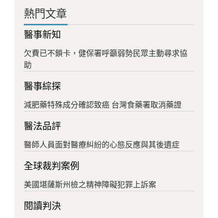
熱門文章
醫事新知
欠費已不鎖卡，健保署呼籲弱勢民眾主動尋求協
助
醫事綜探
減肥藥特殊成分確認致癌 台灣食藥署取消藥證
醫法品評
醫師人員面對醫療糾紛的心態反應與其後遺症
全球裁判案例
美國堪薩斯州檢之精神障礙犯罪上訴案
閱讀判決