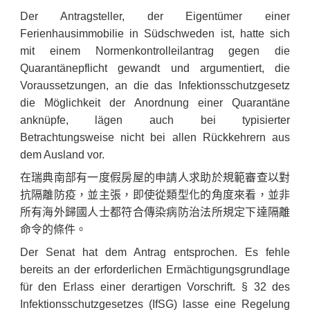
Der Antragsteller, der Eigentümer einer
Ferienhausimmobilie in Südschweden ist, hatte sich
mit einem Normenkontrolleilantrag gegen die
Quarantänepflicht gewandt und argumentiert, die
Voraussetzungen, an die das Infektionsschutzgesetz
die Möglichkeit der Anordnung einer Quarantäne
anknüpfe, lägen auch bei typisierter
Betrachtungsweise nicht bei allen Rückkehrern aus
dem Ausland vor.
在瑞典南部有一度假房屋的申請人求助於規範審查以對
抗隔離防疫，並主張，即使從類型化的角度來看，並非
所有海外歸國人士都符合傳染病防治法所規定下達隔離
命令的條件。
Der Senat hat dem Antrag entsprochen. Es fehle
bereits an der erforderlichen Ermächtigungsgrundlage
für den Erlass einer derartigen Vorschrift. § 32 des
Infektionsschutzgesetzes (IfSG) lasse eine Regelung