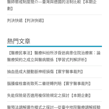
醫師懲戒制度簡介—臺灣與德國的法制比較【本期企
劃】
判決快遞【判決快遞】
熱門文章
【醫療民事法】醫療糾紛所涉昏迷病患住院治療案：論
醫療契約之成立與醫病關係【學習式判解評析】
抽血造成大腿動脈神經損傷【寰宇醫事裁判】
腦腫瘤栓塞術致死二審逆轉判賠【寰宇醫事裁判】
失能保險是否適用複保險規定之探討【本期企劃】
醫預法調解運作模式之探討—從臺中地院醫療調解經驗