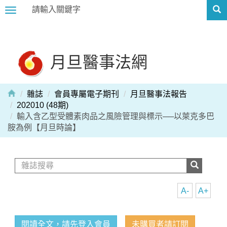
Toggle
navigation
月旦醫事法網
雜誌
會員專屬電子期刊
月旦醫事法報告
202010 (48期)
輸入含乙型受體素肉品之風險管理與標示──以萊克多巴
胺為例【月旦時論】
A-
A+
閱讀全文，請先登入會員
未購買者請訂閱