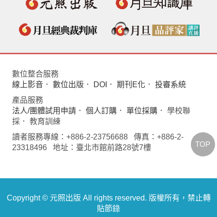
數位整合服務
線上影音
．
數位出版
．
DOI
．
期刊E化
．
投審系統
產品服務
法人/團體試用申請
．
個人訂購
．
單位採購
． 學校聯
採． 教育訓練
讀者服務專線：+886-2-23756688 傳真：+886-2-
TOP
23318496 地址：臺北市館前路28號7樓
Copyright © 元照出版 All rights reserved. 版權所有，禁止轉
貼節錄