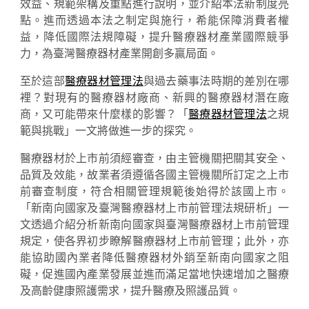
效益、規範架構及重點進行說明，並介紹本法新制度亮
點。進而透過本法之制定與施行，希能保障消費者權
益，降低國際法規障礙，提升醫療器材產業國際競爭
力，為臺灣醫療器材產業開創多贏局面。
至於這部
醫療器材管理法
與過去藥事法時期的差別在哪
裡？對現有的醫療器材廠商、新興的醫療器材潛在廠
商，又可能帶來什麼樣的影響？「
醫療器材管理法
之規
範與挑戰」一文將做進一步的探究。
醫療器材於上市前須經審查，由主管機關把關其安全、
品質及效能，故業者須遵循各國主管機關所訂定之上市
前審查制度，符合相關管理規範後始得於該國上市。
「新南向國家及臺灣醫療器材上市前管理法規研析」一
文透過介紹分析新南向國家與臺灣醫療器材上市前管理
規定，使各界初步瞭解醫療器材上市前管理；此外，亦
能協助國內業者降低醫療器材外銷至新南向國家之阻
礙，促進國內產業發展並進而滿足當地快速增加之醫療
及高齡健康照護需求，提升醫療及照護品質。