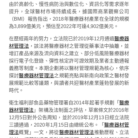
由於高齡化、慢性病防治與數位化、資訊化等需求逐年
提升，全球醫材市場持續成長，據國際商業觀察公司
（BMI）報告指出，2018年醫療器材產業在全球的規模
為3,899億美元，預估至2022年可達4,902億美元。
在歷經兩年的努力，立法院已於2019年12月通過
醫療器
材管理法
，該法將醫療器材之管理從藥事法中抽離，並
增訂產品來源及流向資料之建立、部分低風險醫療器材
採行電子化登錄、彈性核定許可證效期及業者主動通報
義務等制度。本期企劃將以醫材管理規範為核心，依序
探討
醫療器材管理法
之規範亮點與新南向政策之醫材發
展規範比較等議題，與讀者共迎醫材產業蓬勃發展的新
時代。
衛生福利部食品藥物管理署自2014年起著手規劃「
醫療
器材管理法
」架構及法制面之評估，草案條文於2016年
12月5日對外公告周知，並於2019年12月13日經立法院
三讀通過，2020年1月15日由總統公布。「
醫療器材管
理法
概覽」一文，將從
醫療器材管理法
推動歷程、立法