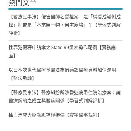
熱門文章
【醫療民事法】侵害醫師名譽權案：是「橫看成嶺側成
峰」抑或是「本來無一物，何處塵埃」？【學習式判解
評析】
性罪犯假釋申請案之Static-99量表操作範例【實務講
座】
以日本次世代醫療基盤法為借鏡談醫療資料加值運用
【醫法新論】
【醫療民事法】醫療糾紛所涉昏迷病患住院治療案：論
醫療契約之成立與醫病關係【學習式判解評析】
抽血造成大腿動脈神經損傷【寰宇醫事裁判】