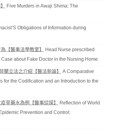
判】
Five Murders in Awaji Shima: The
cist’S Obligations of Information during
行為【醫事法學教室】
Head Nurse prescribed
s: A Case about Fake Doctor in the Nursing Home
期荷蘭立法之介紹【醫法新論】
A Comparative
s for the Codification and an Introduction to the
抗疫草藥水為例【醫事綜探】
Reflection of World
 Epidemic Prevention and Control: