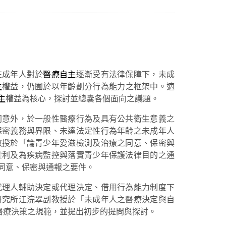
在成年人對於
醫療自主
逐漸受有法律保障下，未成
主
權益，仍囿於以年齡劃分行為能力之框架中。適
主
權益為核心，探討並總囊各個面向之議題。
同意外，於一般性醫療行為及具有公共衛生意義之
保密義務與界限、未達法定性行為年齡之未成年人
教授於「論青少年愛滋檢測及治療之同意、保密與
權利及為疾病監控與落實青少年保護法律目的之通
同意、保密與通報之要件。
代理人輔助決定或代理決定、借用行為能力制度下
研究所江浣翠副教授於「未成年人之醫療決定與自
醫療決策之規範，並提出初步的提問與探討。