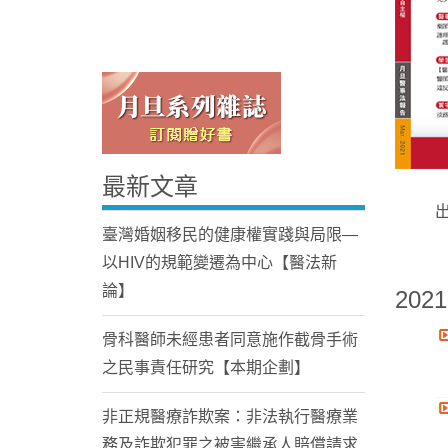
最新文章
Home
臺灣婚姻移民的健康權實踐與局限—
以HIV的規範變遷為中心【醫法新
論】
2021
骨科醫師未經患者同意施作截骨手術
之民事責任研究【本期企劃】
非正規醫療詐欺案：非法執行醫療業
務及詐欺犯罪之被害繼承人賠償請求