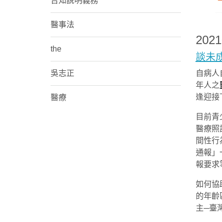
告知說明義務
醫事法
202
the
談未
自病人
吳志正
年人之
逢迎接
醫療
目前青
醫療照
間性行
通報」
報要求
如何協
的年齡
主─臺