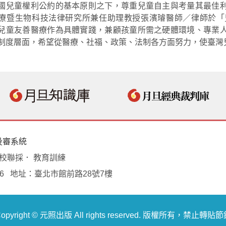
國兒童權利公約的基本原則之下，尊重兒童自主與考量其最佳
療暨生物科技法律研究所兼任助理教授張濱璿醫師／律師於「
兒童友善醫療作為具體實踐，兼顧孩童所需之硬體環境、專業
制度層面，希望從醫療、社福、政策、法制各方面努力，使臺灣
投審系統
學校聯採． 教育訓練
18496 地址：臺北市館前路28號7樓
opyright © 元照出版 All rights reserved. 版權所有，禁止轉貼