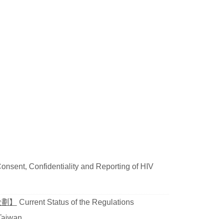
onsent, Confidentiality and Reporting of HIV
企劃】
Current Status of the Regulations
Taiwan