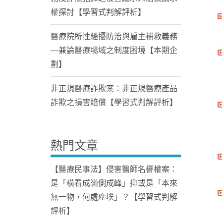
權探討【學習式判解評析】
醫療院所性騷擾防治與雇主補救義務
—兼論醫療場域之制度困境【本期企
劃】
非正規醫療詐欺案：非正規醫療產品
詐欺之損害賠償【學習式判解評析】
熱門文章
【醫療民事法】侵害醫師名譽權案：
是「橫看成嶺側成峰」抑或是「本來
無一物，何處塵埃」？【學習式判解
評析】