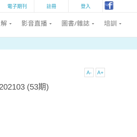
電子期刊
註冊
登入
判解
影音直播
圖書/雜誌
培訓
A-
A+
2103 (53期)