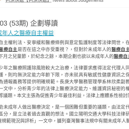
判決快遞【判決快遞】
News about Judgements
103 (53期) 企劃導讀
成年人之醫療自主權益
自主權利法、安寧緩和醫療條例與意定監護制度等法律問世，
醫療自主
是否在這之中亦受重視？，但對於未成年人的
醫療自
下月之兒童節，於紀念之餘，本期企劃也欲以未成年人的
醫療自
少年之醫療照護除風險較大之治療，法律要求應得法定代理人
護，則均無決定能力年齡下限，亦未就具有敏感性健康資訊之
為通報義務等提供明確規範。長庚大學醫務管理學系林欣柔副
一文中，分析青少年的法律上醫療決定能力、維護資訊秘密的
等議題。本文主張為促進青少年最佳利益，法律上應體系性檢討
助未成年人做出醫療決定，是一個困難但重要的議題，由法定
區分，是立法者過去直觀的想法。國立陽明交通大學科技法律
灣規範現況與評析」一文中，臚列臺灣醫事法規中有關未成年人