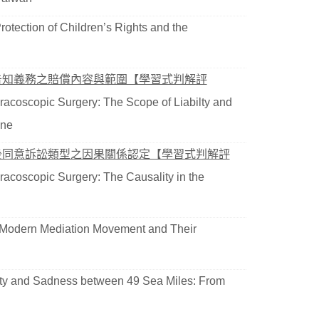
otection of Children’s Rights and the
告知義務之賠償內容與範圍【學習式判解評
oracoscopic Surgery: The Scope of Liabilty and
ine
後同意訴訟類型之因果關係認定【學習式判解評
oracoscopic Surgery: The Causality in the
 Modern Mediation Movement and Their
y and Sadness between 49 Sea Miles: From