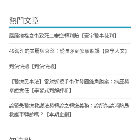
熱門文章
腦腫瘤栓塞術致死二審逆轉判賠【寰宇醫事裁判】
49海浬的美麗與哀愁：從長矛到安寧照護【醫學人文】
判決快遞【判決快遞】
【醫療民事法】雷射近視手術併發圓錐角膜案：病歷與
舉證責任【學習式判解評析】
論緊急醫療救護法與轉診之轉送義務：診所能請消防局
救護車轉診嗎？【本期企劃】